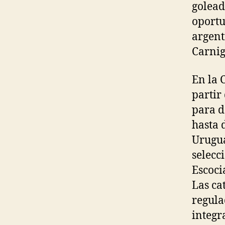
golead
oportu
argent
Carnig
En la 
partir
para d
hasta d
Urugua
selecc
Escoci
Las ca
regula
integr