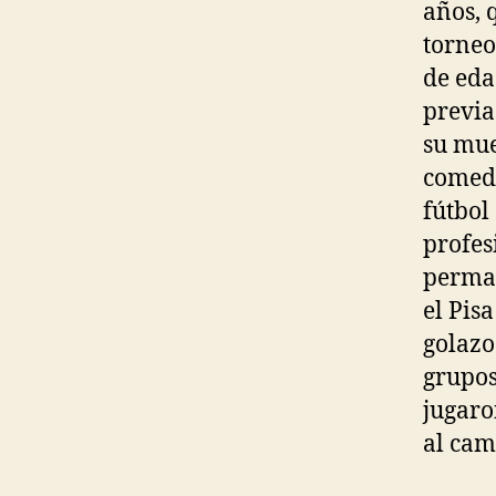
años, 
torneo
de eda
previa
su mue
comedi
fútbol
profes
perman
el Pisa
golazo
grupos
jugaro
al cam