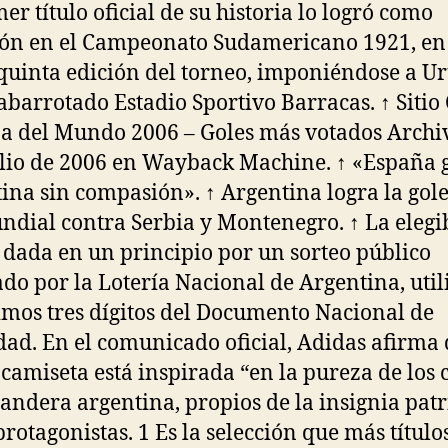
er título oficial de su historia lo logró como
ión en el Campeonato Sudamericano 1921, en
 quinta edición del torneo, imponiéndose a U
abarrotado Estadio Sportivo Barracas. ↑ Sitio 
a del Mundo 2006 – Goles más votados Archi
ulio de 2006 en Wayback Machine. ↑ «España 
ina sin compasión». ↑ Argentina logra la gol
ndial contra Serbia y Montenegro. ↑ La elegi
 dada en un principio por un sorteo público
ado por la Lotería Nacional de Argentina, uti
timos tres dígitos del Documento Nacional de
dad. En el comunicado oficial, Adidas afirma 
camiseta está inspirada “en la pureza de los 
bandera argentina, propios de la insignia patr
rotagonistas. 1 Es la selección que más título