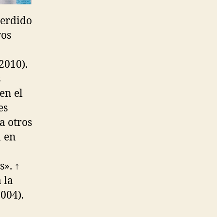
perdido
ros
2010).
s
en el
es
a otros
1 en
s». ↑
 la
2004).