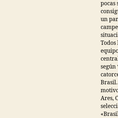
pocas 
consig
un par
campeo
situac
Todos 
equipo
centra
según 
catorc
Brasil
motivo
Ares, 
selecc
«Brasi