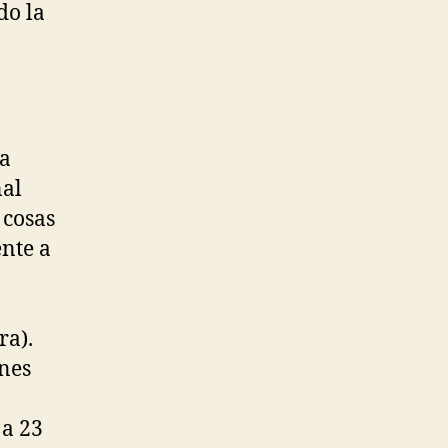
do la
 a
nal
 cosas
ente a
ra).
ones
 a 23