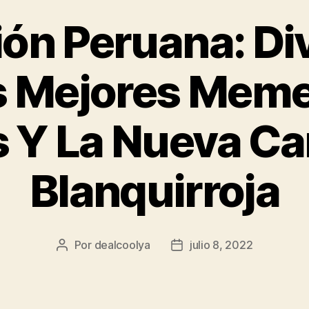
ón Peruana: Di
s Mejores Meme
 Y La Nueva C
Blanquirroja
Por
dealcoolya
julio 8, 2022
Autor
Fecha
de
de
la
la
entrada
entrada