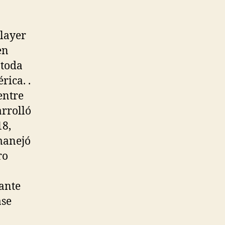
Player
en
 toda
rica. .
entre
arrolló
18,
manejó
ro
rante
ase