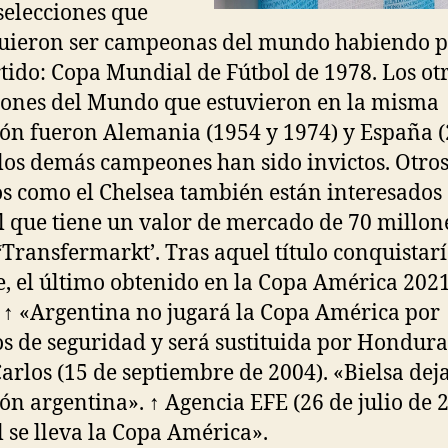
selecciones que
uieron ser campeonas del mundo habiendo 
tido: Copa Mundial de Fútbol de 1978. Los ot
nes del Mundo que estuvieron en la misma
ión fueron Alemania (1954 y 1974) y España (
los demás campeones han sido invictos. Otro
s como el Chelsea también están interesados 
l que tiene un valor de mercado de 70 millon
‘Transfermarkt’. Tras aquel título conquistarí
e, el último obtenido en la Copa América 202
. ↑ «Argentina no jugará la Copa América por
s de seguridad y será sustituida por Hondura
Carlos (15 de septiembre de 2004). «Bielsa deja
ión argentina». ↑ Agencia EFE (26 de julio de 
l se lleva la Copa América».