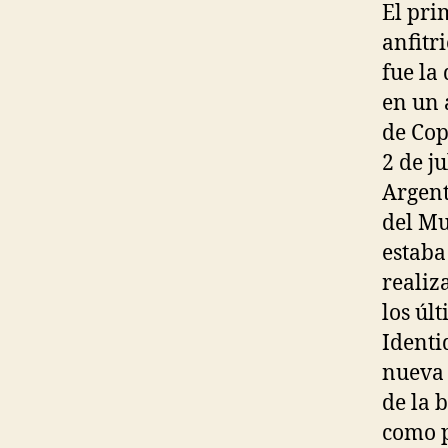
El prim
anfitr
fue la
en un 
de Cop
2 de j
Argent
del Mu
estaba
realiz
los úl
Identi
nueva 
de la 
como p