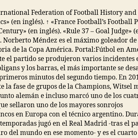
ernational Federation of Football History and
ics» (en inglés). ↑ «France Football’s Football 
 Century» (en inglés). «Rule 37 – Goal Judge» (
). Norberto Méndez es el máximo goleador de
toria de la Copa América. Portal:Fútbol en Amé
e el partido se produjeron varios incidentes 
oligans y los barras, el más importante se des
 primeros minutos del segundo tiempo. En 20
e la fase de grupos de la Champions, Witsel 
junto alemán e incluso marcó uno de los cuat
que sellaron uno de los mayores sonrojos
ancos en Europa con el técnico argentino. Du
temporadas jugó en el Real Madrid -tras el p
ro del mundo en ese momento- y es el cuarto