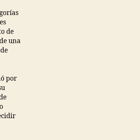
gorías
es
to de
 de una
 de
hó por
su
 de
po
ecidir