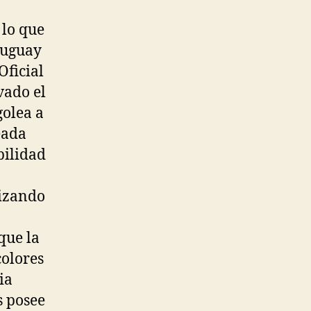
 lo que
ruguay
Oficial
vado el
golea a
eada
bilidad
lizando
que la
colores
ia
s posee