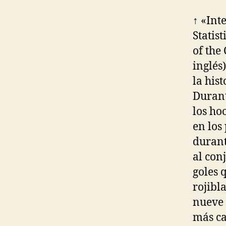
↑ «Int
Statist
of the
inglés
la his
Durant
los ho
en los
durant
al con
goles 
rojibl
nueve 
más ca