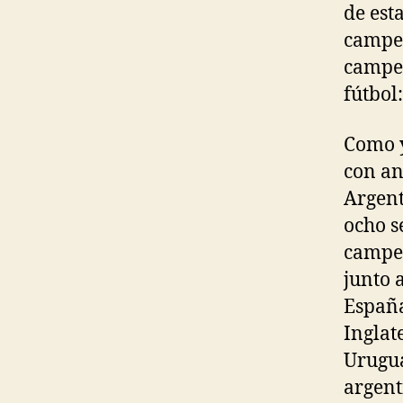
de est
campeo
campeo
fútbol
Como y
con an
Argent
ocho s
campe
junto 
España
Inglate
Urugua
argent