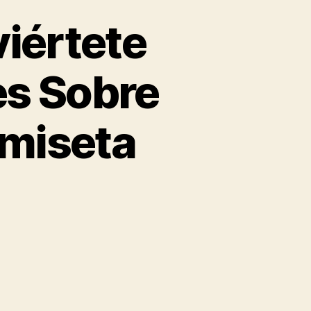
viértete
s Sobre
amiseta