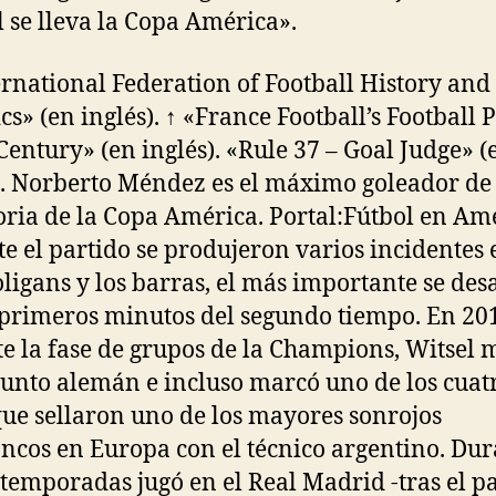
l se lleva la Copa América».
ernational Federation of Football History and
ics» (en inglés). ↑ «France Football’s Football 
 Century» (en inglés). «Rule 37 – Goal Judge» (
). Norberto Méndez es el máximo goleador de
toria de la Copa América. Portal:Fútbol en Amé
e el partido se produjeron varios incidentes 
oligans y los barras, el más importante se des
 primeros minutos del segundo tiempo. En 20
e la fase de grupos de la Champions, Witsel 
junto alemán e incluso marcó uno de los cuat
que sellaron uno de los mayores sonrojos
ancos en Europa con el técnico argentino. Du
temporadas jugó en el Real Madrid -tras el p