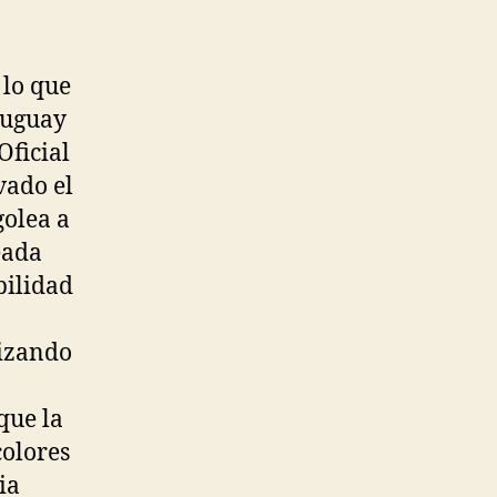
 lo que
ruguay
Oficial
vado el
golea a
eada
bilidad
lizando
que la
colores
ia