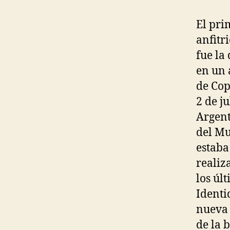
El prim
anfitr
fue la
en un 
de Cop
2 de j
Argent
del Mu
estaba
realiz
los úl
Identi
nueva 
de la 