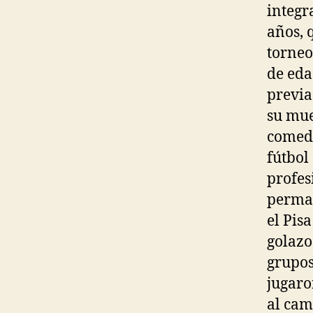
integr
años, 
torneo
de eda
previa
su mue
comedi
fútbol
profes
perman
el Pisa
golazo
grupos
jugaro
al cam