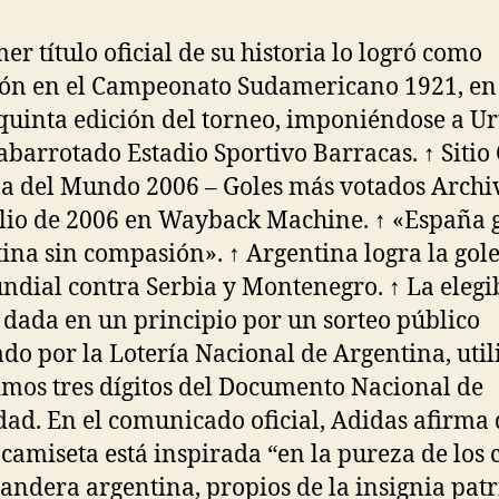
er título oficial de su historia lo logró como
ión en el Campeonato Sudamericano 1921, en
 quinta edición del torneo, imponiéndose a U
abarrotado Estadio Sportivo Barracas. ↑ Sitio 
a del Mundo 2006 – Goles más votados Archi
ulio de 2006 en Wayback Machine. ↑ «España 
ina sin compasión». ↑ Argentina logra la gol
ndial contra Serbia y Montenegro. ↑ La elegi
 dada en un principio por un sorteo público
ado por la Lotería Nacional de Argentina, uti
timos tres dígitos del Documento Nacional de
dad. En el comunicado oficial, Adidas afirma 
camiseta está inspirada “en la pureza de los 
bandera argentina, propios de la insignia patr