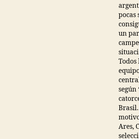
argent
pocas 
consig
un par
campeo
situac
Todos 
equipo
centra
según 
catorc
Brasil
motivo
Ares, 
selecc