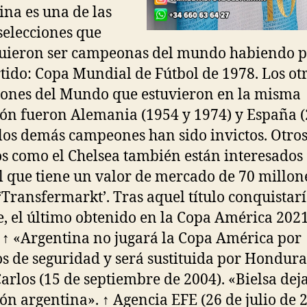
ina es una de las
selecciones que
uieron ser campeonas del mundo habiendo 
tido: Copa Mundial de Fútbol de 1978. Los ot
nes del Mundo que estuvieron en la misma
ión fueron Alemania (1954 y 1974) y España (
los demás campeones han sido invictos. Otro
s como el Chelsea también están interesados 
l que tiene un valor de mercado de 70 millon
‘Transfermarkt’. Tras aquel título conquistarí
e, el último obtenido en la Copa América 202
. ↑ «Argentina no jugará la Copa América por
s de seguridad y será sustituida por Hondura
Carlos (15 de septiembre de 2004). «Bielsa deja
ión argentina». ↑ Agencia EFE (26 de julio de 