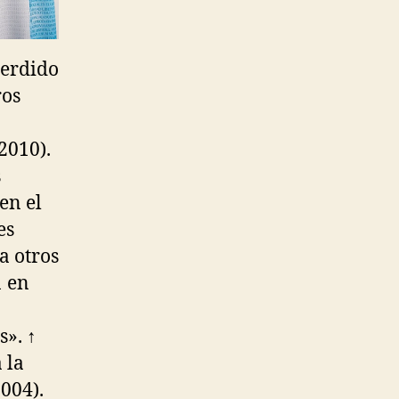
perdido
ros
2010).
s
en el
es
a otros
1 en
s». ↑
 la
2004).