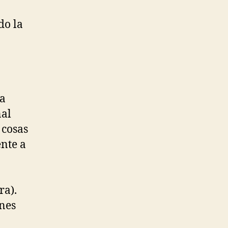
do la
 a
nal
 cosas
ente a
ra).
ones