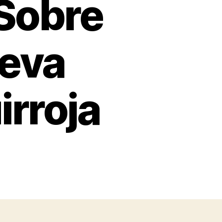
Sobre
ueva
rroja