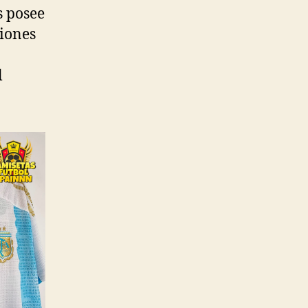
s posee
ciones
l