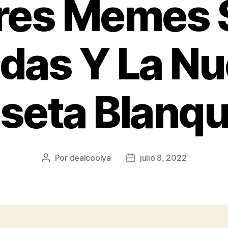
res Memes 
das Y La N
seta Blanqui
Por
dealcoolya
julio 8, 2022
Autor
Fecha
de
de
la
la
entrada
entrada