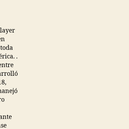
Player
en
 toda
rica. .
entre
arrolló
18,
manejó
ro
rante
ase