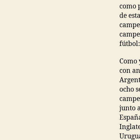
como p
de est
campeo
campeo
fútbol
Como y
con an
Argent
ocho s
campe
junto 
España
Inglate
Urugua