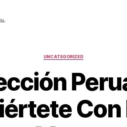
da.
Categorías
UNCATEGORIZED
ección Peru
iértete Con