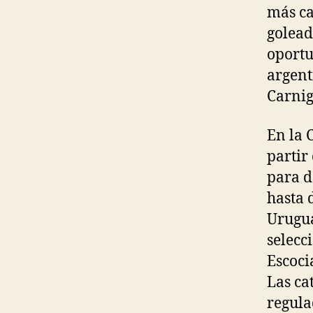
más ca
golead
oportu
argent
Carnig
En la 
partir
para d
hasta d
Urugua
selecc
Escoci
Las ca
regula