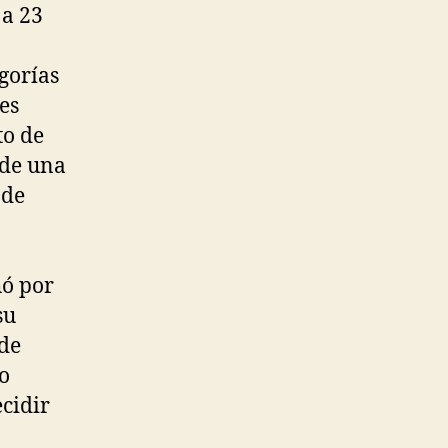
 a 23
gorías
es
to de
 de una
 de
hó por
su
 de
po
ecidir