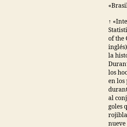
«Brasi
↑ «Int
Statist
of the
inglés
la his
Durant
los ho
en los
durant
al con
goles 
rojibl
nueve 