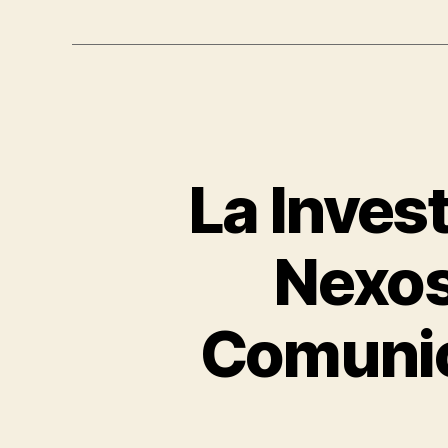
La Inves
Nexos
Comunic