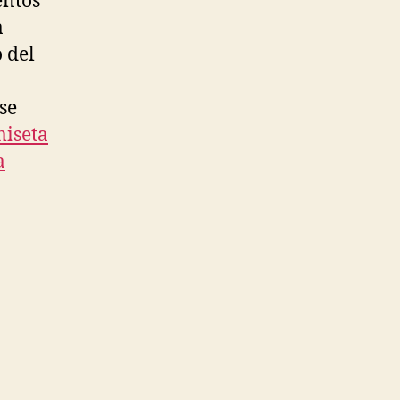
entos
a
o del
se
iseta
a