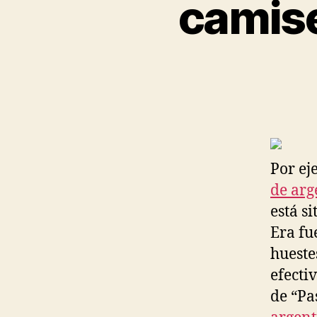
camise
Por ej
de arg
está s
Era fu
hueste
efecti
de “Pa