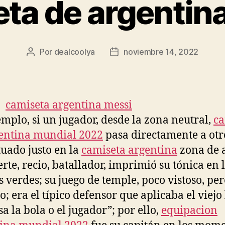
ta de argentin
Por
dealcoolya
noviembre 14, 2022
Autor
Fecha
de
de
la
la
entrada
entrada
emplo, si un jugador, desde la zona neutral,
ca
entina mundial 2022
pasa directamente a otr
ituado justo en la
camiseta argentina
zona de 
erte, recio, batallador, imprimió su tónica en 
s verdes; su juego de temple, poco vistoso, pe
vo; era el típico defensor que aplicaba el viej
sa la bola o el jugador”; por ello,
equipacion