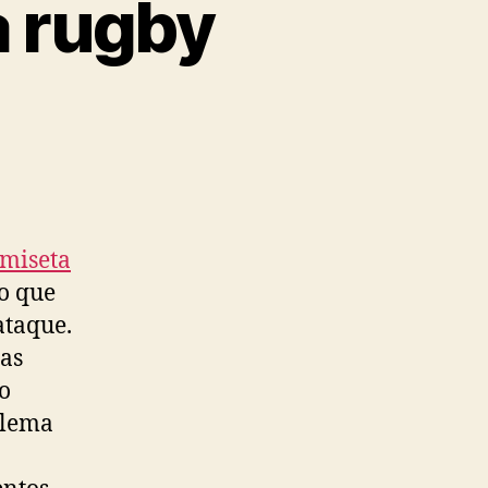
a rugby
miseta
o que
ataque.
las
ro
o lema