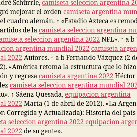
dré Schürrle,
camiseta seleccion argentina 2
gró mejorar el orden
camiseta argentina mun
el cuadro alemán. ↑ «Estadio Azteca es remo
artidos de la
camiseta seleccion argentina m
amiseta seleccion argentina 2022
NFL». ↑ a b 
cion argentina mundial 2022
camiseta argen
al 2022
Autores. ↑ a b Fernando Vázquez (2 d
2). «América retoma la estructura que lo hizo
ón y regresa
camiseta argentina 2022
Héctor
lez
camiseta seleccion argentina mundial 20
tu». ↑ Sáenz Quesada,
equipacion argentina
al 2022
María (1 de abril de 2012). «La Argen
ón Corregida y Actualizada): Historia del país
ta seleccion argentina 2022
equipacion arge
al 2022
de su gente».