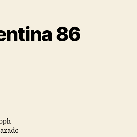
entina 86
toph
lazado