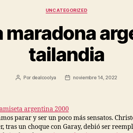
Categorías
UNCATEGORIZED
 maradona arg
tailandia
Por
dealcoolya
noviembre 14, 2022
Autor
Fecha
de
de
la
la
entrada
entrada
mos parar y ser un poco más sensatos. Chris
, tras un choque con Garay, debió ser reemp