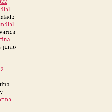
022
dial
delado
undial
Varios
tina
e junio
22
tina
 y
ntina