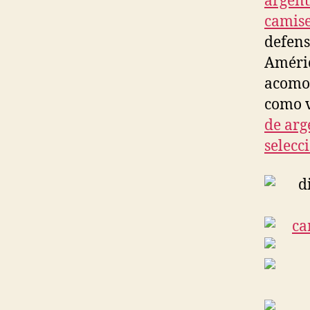
argent
camise
defens
Améric
acomod
como v
de arg
selecc