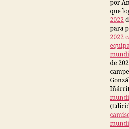
por An
que lo
2022
d
para p
2022
c
equipa
mundi
de 202
campe
Gonzá
Iñárri
mundi
(Edici
camise
mundi