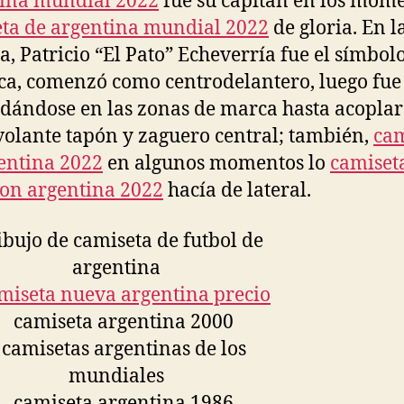
ina mundial 2022
fue su capitán en los mom
ta de argentina mundial 2022
de gloria. En l
a, Patricio “El Pato” Echeverría fue el símbol
a, comenzó como centrodelantero, luego fue
ándose en las zonas de marca hasta acoplar
olante tapón y zaguero central; también,
cam
entina 2022
en algunos momentos lo
camiset
ion argentina 2022
hacía de lateral.