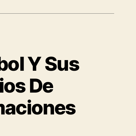
bol Y Sus
ios De
maciones