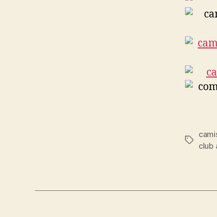
camis
Etiqueta
club 