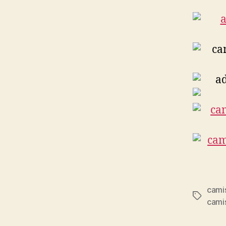
camis
Etiqueta
cami