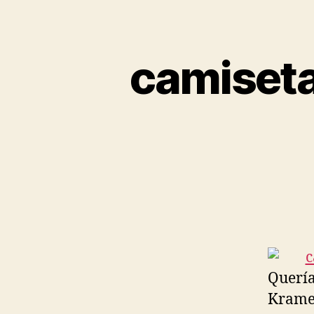
camiseta
Quería
Kramer