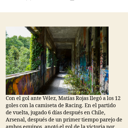
de
de
la
la
entrada
entrada
Con el gol ante Vélez, Matías Rojas llegó a los 12
goles con la camiseta de Racing. En el partido
de vuelta, jugado 6 días después en Chile,
Arsenal, después de un primer tiempo parejo de
ambos equipos, anotó el gol de la victoria por