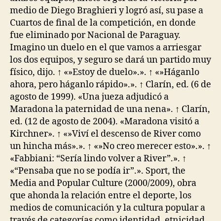
medio de Diego Braghieri y logró así, su pase a
Cuartos de final de la competición, en donde
fue eliminado por Nacional de Paraguay.
Imagino un duelo en el que vamos a arriesgar
los dos equipos, y seguro se dará un partido muy
físico, dijo. ↑ «»Estoy de duelo».». ↑ «»Háganlo
ahora, pero háganlo rápido».». ↑ Clarín, ed. (6 de
agosto de 1999). «Una jueza adjudicó a
Maradona la paternidad de una nena». ↑ Clarín,
ed. (12 de agosto de 2004). «Maradona visitó a
Kirchner». ↑ «»Viví el descenso de River como
un hincha más».». ↑ «»No creo merecer esto».». ↑
«Fabbiani: “Sería lindo volver a River”.». ↑
«“Pensaba que no se podía ir”.». Sport, the
Media and Popular Culture (2000/2009), obra
que ahonda la relación entre el deporte, los
medios de comunicación y la cultura popular a
través de categorías como identidad, etnicidad,