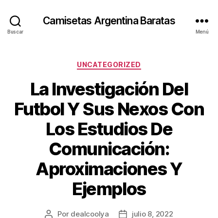
Camisetas Argentina Baratas
Buscar
Menú
Categorías
UNCATEGORIZED
La Investigación Del
Futbol Y Sus Nexos Con
Los Estudios De
Comunicación:
Aproximaciones Y
Ejemplos
Por
dealcoolya
julio 8, 2022
Autor
Fecha