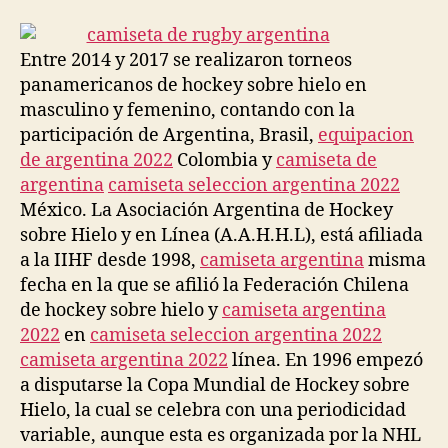
la
la
entrada
entrada
Entre 2014 y 2017 se realizaron torneos
panamericanos de hockey sobre hielo en
masculino y femenino, contando con la
participación de Argentina, Brasil,
equipacion
de argentina 2022
Colombia y
camiseta de
argentina
camiseta seleccion argentina 2022
México. La Asociación Argentina de Hockey
sobre Hielo y en Línea (A.A.H.H.L), está afiliada
a la IIHF desde 1998,
camiseta argentina
misma
fecha en la que se afilió la Federación Chilena
de hockey sobre hielo y
camiseta argentina
2022
en
camiseta seleccion argentina 2022
camiseta argentina 2022
línea. En 1996 empezó
a disputarse la Copa Mundial de Hockey sobre
Hielo, la cual se celebra con una periodicidad
variable, aunque esta es organizada por la NHL