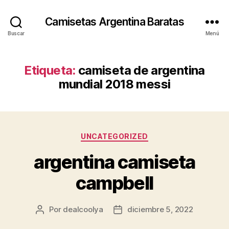
Camisetas Argentina Baratas
Buscar
Menú
Etiqueta:
camiseta de argentina
mundial 2018 messi
Categorías
UNCATEGORIZED
argentina camiseta
campbell
Por
dealcoolya
diciembre 5, 2022
Autor
Fecha
de
de