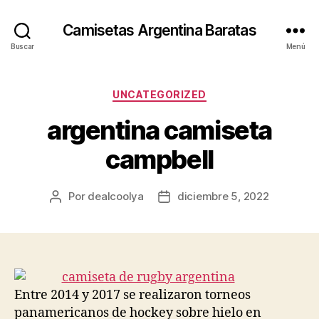
Camisetas Argentina Baratas
Buscar
Menú
Categorías
UNCATEGORIZED
argentina camiseta
campbell
Por
dealcoolya
diciembre 5, 2022
Autor
Fecha
de
de
la
la
entrada
entrada
Entre 2014 y 2017 se realizaron torneos
panamericanos de hockey sobre hielo en