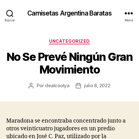
Camisetas Argentina Baratas
Buscar
Menú
Categorías
UNCATEGORIZED
No Se Prevé Ningún Gran
Movimiento
Por
dealcoolya
julio 8, 2022
Autor
Fecha
de
de
la
la
entrada
entrada
Maradona se encontraba concentrado junto a
otros veinticuatro jugadores en un predio
ubicado en José C. Paz, utilizado por la