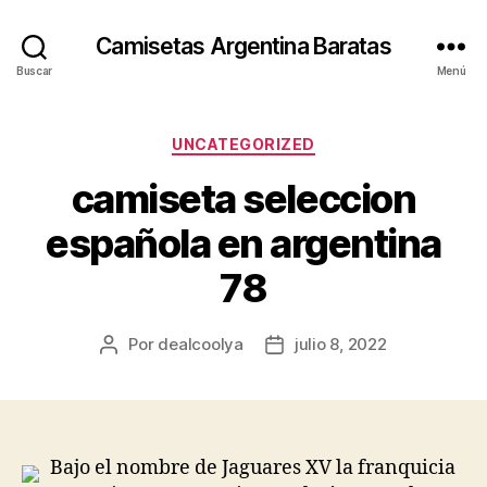
Camisetas Argentina Baratas
Buscar
Menú
Categorías
UNCATEGORIZED
camiseta seleccion
española en argentina
78
Por
dealcoolya
julio 8, 2022
Autor
Fecha
de
de
la
la
entrada
entrada
Bajo el nombre de Jaguares XV la franquicia