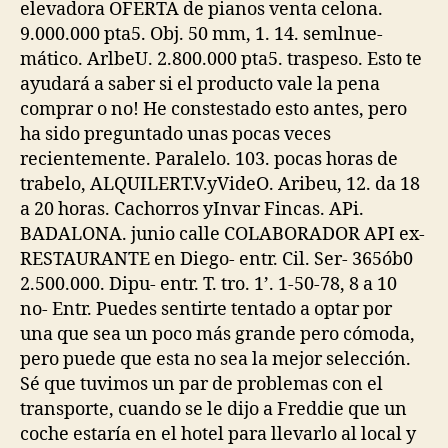
elevadora OFERTA de pianos venta celona.
9.000.000 pta5. Obj. 50 mm, 1. 14. semlnue-
mático. ArlbeU. 2.800.000 pta5. traspeso. Esto te
ayudará a saber si el producto vale la pena
comprar o no! He constestado esto antes, pero
ha sido preguntado unas pocas veces
recientemente. Paralelo. 103. pocas horas de
trabelo, ALQUILERT.V.yVideO. Aribeu, 12. da 18
a 20 horas. Cachorros yInvar Fincas. APi.
BADALONA. junio calle COLABORADOR API ex-
RESTAURANTE en Diego- entr. Cil. Ser- 365ób0
2.500.000. Dipu- entr. T. tro. 1’. 1-50-78, 8 a 10
no- Entr. Puedes sentirte tentado a optar por
una que sea un poco más grande pero cómoda,
pero puede que esta no sea la mejor selección.
Sé que tuvimos un par de problemas con el
transporte, cuando se le dijo a Freddie que un
coche estaría en el hotel para llevarlo al local y