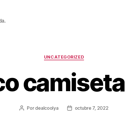
da.
Categorías
UNCATEGORIZED
co camiseta
Por
dealcoolya
octubre 7, 2022
Autor
Fecha
de
de
la
la