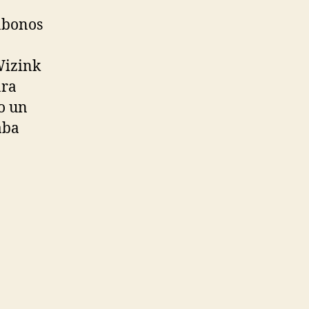
 abonos
Wizink
ara
do un
aba