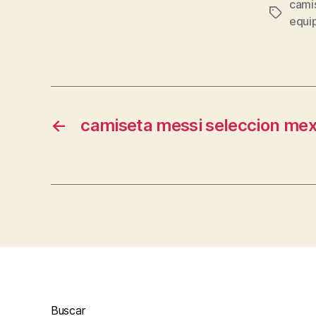
camis
Etiqueta
equi
←
camiseta messi seleccion mexi
Buscar