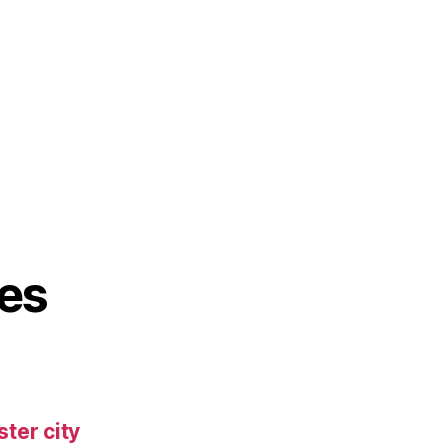
es
ter city