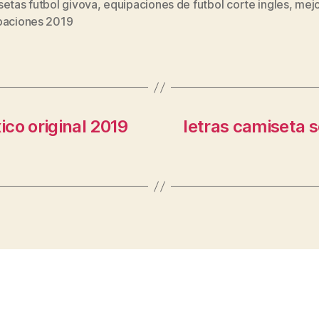
etas futbol givova
,
equipaciones de futbol corte ingles
,
mej
s
paciones 2019
co original 2019
letras camiseta 