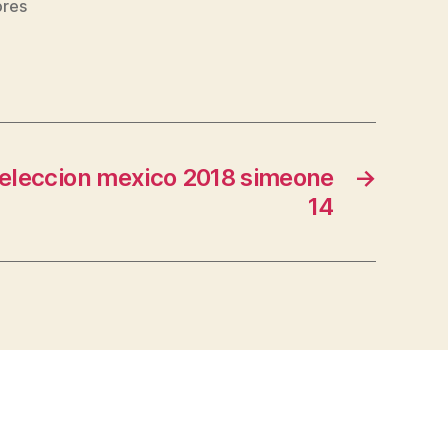
ores
seleccion mexico 2018 simeone
→
14