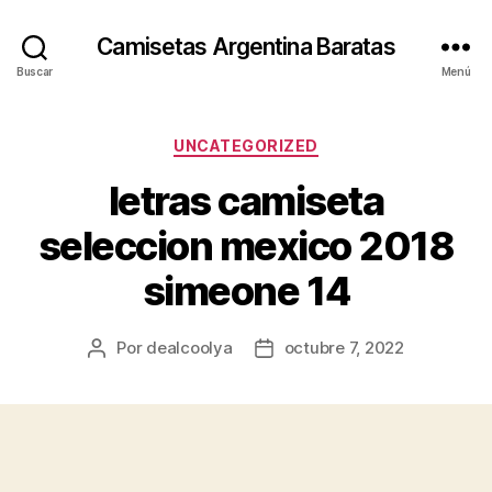
Camisetas Argentina Baratas
Buscar
Menú
Categorías
UNCATEGORIZED
letras camiseta
seleccion mexico 2018
simeone 14
Por
dealcoolya
octubre 7, 2022
Autor
Fecha
de
de
la
la
entrada
entrada