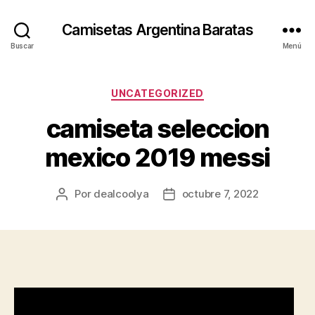
Camisetas Argentina Baratas
Buscar
Menú
Categorías
UNCATEGORIZED
camiseta seleccion
mexico 2019 messi
Por
dealcoolya
octubre 7, 2022
Autor
Fecha
de
de
la
la
entrada
entrada