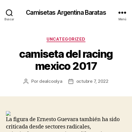
Camisetas Argentina Baratas
Buscar
Menú
Categorías
UNCATEGORIZED
camiseta del racing
mexico 2017
Por
dealcoolya
octubre 7, 2022
Autor
Fecha
de
de
la
la
entrada
entrada
La figura de Ernesto Guevara también ha sido
criticada desde sectores radicales,