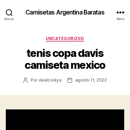
Camisetas Argentina Baratas
Buscar
Menú
Categorías
UNCATEGORIZED
tenis copa davis
camiseta mexico
Por
dealcoolya
agosto 11, 2022
Autor
Fecha
de
de
la
la
entrada
entrada