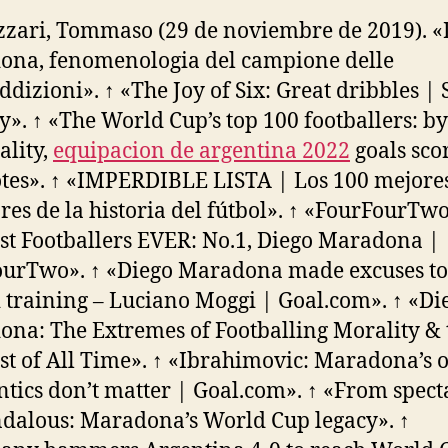
izzari, Tommaso (29 de noviembre de 2019). «
na, fenomenologia del campione delle
ddizioni». ↑ «The Joy of Six: Great dribbles | 
». ↑ «The World Cup’s top 100 footballers: by
ality,
equipacion de argentina 2022
goals sco
tes». ↑ «IMPERDIBLE LISTA | Los 100 mejore
res de la historia del fútbol». ↑ «FourFourTwo
st Footballers EVER: No.1, Diego Maradona |
urTwo». ↑ «Diego Maradona made excuses to
 training – Luciano Moggi | Goal.com». ↑ «Di
na: The Extremes of Footballing Morality & 
st of All Time». ↑ «Ibrahimovic: Maradona’s o
antics don’t matter | Goal.com». ↑ «From spect
ndalous: Maradona’s World Cup legacy». ↑