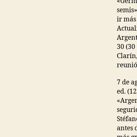
«Germ
semis»
ir más
Actual
Argent
30 (30
Clarín
reunió
7 de a
ed. (1
«Argen
seguri
Stéfan
antes 