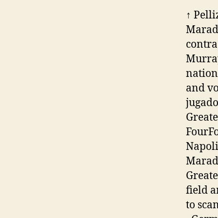
↑ Pell
Marado
contra
Murray
nation
and vo
jugado
Greate
FourFo
Napoli
Marado
Greate
field 
to sca