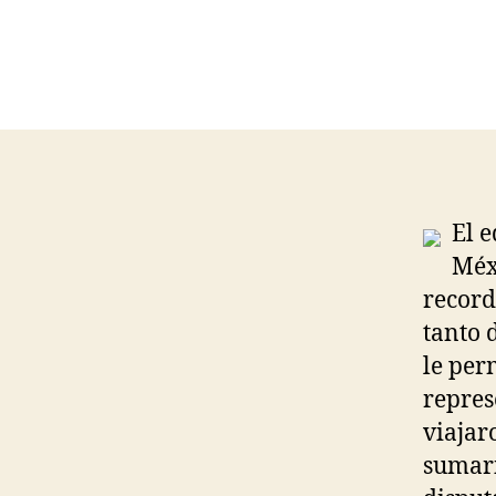
El e
Méx
record
tanto 
le per
repres
viajar
sumarí