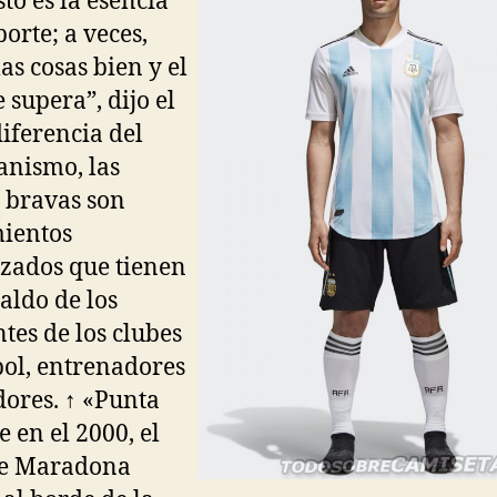
sto es la esencia
porte; a veces,
as cosas bien y el
e supera”, dijo el
diferencia del
anismo, las
 bravas son
ientos
zados que tienen
paldo de los
ntes de los clubes
bol, entrenadores
dores. ↑ «Punta
e en el 2000, el
ue Maradona