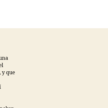
 una
el
, y que
í