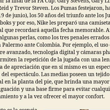
ar la final de la FA Cup: Gary Stevens, Gary Li
Reid y Trevor Steven. Los Pumas festejaron, h
19 de junio), los 50 años del triunfo ante los J
boks y por eso, Nike les preparó una camiset
al que recordará aquella fecha memorable. 
 algunas perlas, como los tres penales errados
 Palermo ante Colombia. Por ejemplo, el uso
re avanzado, tecnología digital y cámaras p
rmiten la repetición de la jugada con una len
a de apreciación que en sí mismo es un espec
 del espectáculo. Las medias poseen un tejido
al en la planta del pie, que brinda una mayor
guación y una base firme para evitar cualqu
amiento y a la vez ofrecer el mayor confort.