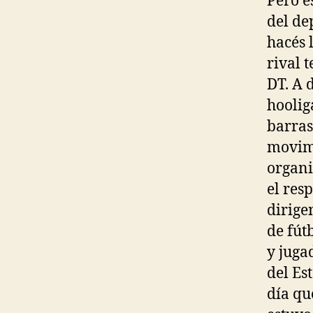
Pero e
del de
hacés l
rival t
DT. A 
hoolig
barras
movim
organi
el res
dirige
de fút
y juga
del Est
día q