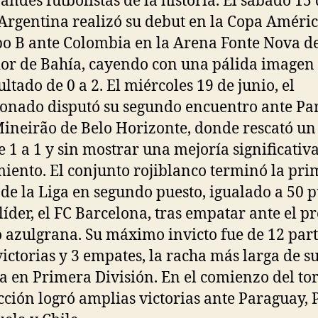
andes futbolistas de la historia. El sábado 15
 Argentina realizó su debut en la Copa Améri
po B ante Colombia en la Arena Fonte Nova d
or de Bahía, cayendo con una pálida imagen
ultado de 0 a 2. El miércoles 19 de junio, el
ionado disputó su segundo encuentro ante P
Mineirão de Belo Horizonte, donde rescató un
 1 a 1 y sin mostrar una mejoría significativa
iento. El conjunto rojiblanco terminó la pri
 de la Liga en segundo puesto, igualado a 50 
 líder, el FC Barcelona, tras empatar ante el p
 azulgrana. Su máximo invicto fue de 12 part
victorias y 3 empates, la racha más larga de s
ia en Primera División. En el comienzo del to
ección logró amplias victorias ante Paraguay, 