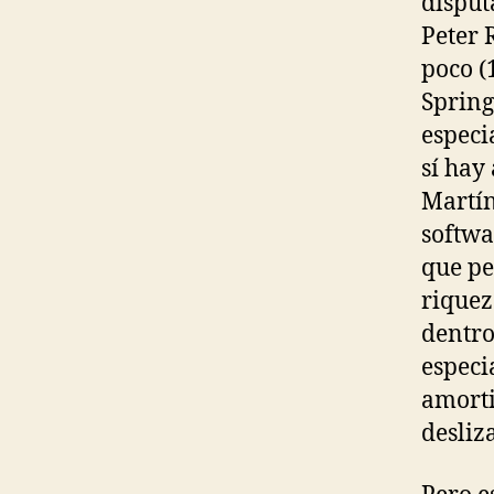
disput
Peter 
poco (
Spring
especi
sí hay
Martín
softwa
que pe
riquez
dentro
especi
amorti
desliz