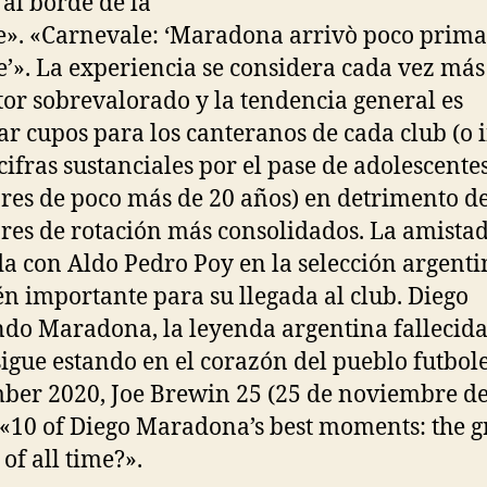
 al borde de la
». «Carnevale: ‘Maradona arrivò poco prima
e’». La experiencia se considera cada vez má
tor sobrevalorado y la tendencia general es
ar cupos para los canteranos de cada club (o 
cifras sustanciales por el pase de adolescente
res de poco más de 20 años) en detrimento d
res de rotación más consolidados. La amista
da con Aldo Pedro Poy en la selección argenti
n importante para su llegada al club. Diego
o Maradona, la leyenda argentina fallecida
sigue estando en el corazón del pueblo futbole
er 2020, Joe Brewin 25 (25 de noviembre d
 «10 of Diego Maradona’s best moments: the g
of all time?».