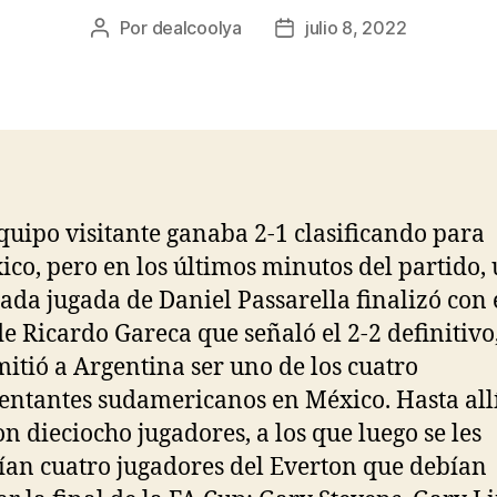
Por
dealcoolya
julio 8, 2022
Autor
Fecha
de
de
la
la
entrada
entrada
quipo visitante ganaba 2-1 clasificando para
ico, pero en los últimos minutos del partido,
ada jugada de Daniel Passarella finalizó con 
de Ricardo Gareca que señaló el 2-2 definitivo
mitió a Argentina ser uno de los cuatro
entantes sudamericanos en México. Hasta all
on dieciocho jugadores, a los que luego se les
an cuatro jugadores del Everton que debían