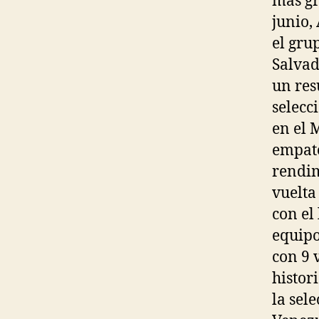
más gr
junio,
el gru
Salvad
un res
selecc
en el 
empate
rendim
vuelta
con el
equipo
con 9 
histor
la sel