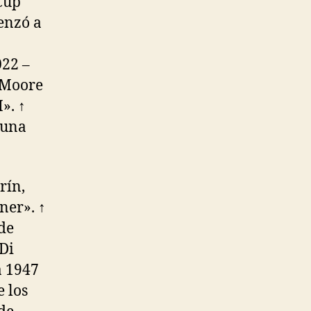
Cup
enzó a
022 –
k Moore
». ↑
 una
rín,
ner». ↑
de
Di
a 1947
 los