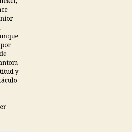
neker,
ace
unior
a
Aunque
 por
 de
hantom
titud y
táculo
ier