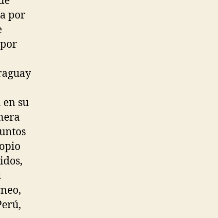
 de
ca por
e
 por
araguay
 en su
mera
puntos
ropio
idos,
u
rneo,
Perú,