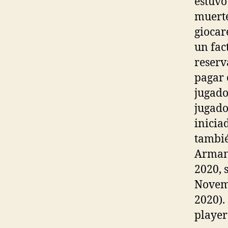
estuvo
muerte
giocar
un fac
reserv
pagar 
jugado
jugado
inicia
tambié
Armand
2020, 
Novemb
2020).
player 