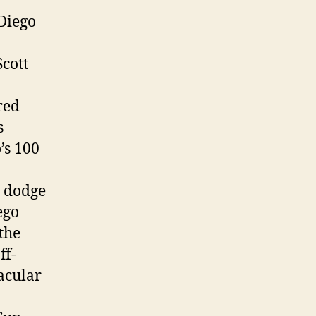
Diego
Scott
red
s
’s 100
 dodge
ego
the
ff-
acular