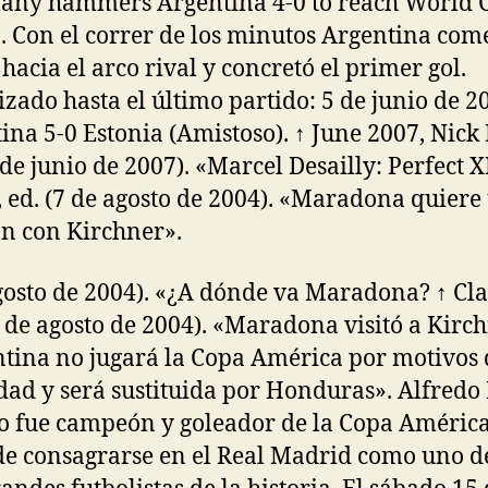
any hammers Argentina 4-0 to reach World 
. Con el correr de los minutos Argentina com
 hacia el arco rival y concretó el primer gol.
izado hasta el último partido: 5 de junio de 2
ina 5-0 Estonia (Amistoso). ↑ June 2007, Nic
 de junio de 2007). «Marcel Desailly: Perfect XI
, ed. (7 de agosto de 2004). «Maradona quiere
n con Kirchner».
gosto de 2004). «¿A dónde va Maradona? ↑ Cla
2 de agosto de 2004). «Maradona visitó a Kirch
tina no jugará la Copa América por motivos 
dad y será sustituida por Honduras». Alfredo 
o fue campeón y goleador de la Copa Améric
de consagrarse en el Real Madrid como uno de