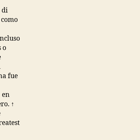
 di
s como
incluso
s o
e
d
na fue
 en
ro. ↑
e
reatest