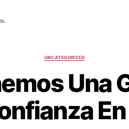
da.
Categorías
UNCATEGORIZED
emos Una 
onfianza En 