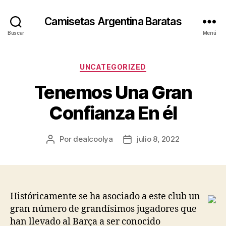
Camisetas Argentina Baratas
Buscar
Menú
Categorías
UNCATEGORIZED
Tenemos Una Gran
Confianza En él
Por
dealcoolya
julio 8, 2022
Autor
Fecha
de
de
la
la
entrada
entrada
Históricamente se ha asociado a este club un
gran número de grandísimos jugadores que
han llevado al Barça a ser conocido