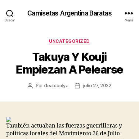
Camisetas Argentina Baratas
Buscar
Menú
Categorías
UNCATEGORIZED
Takuya Y Kouji
Empiezan A Pelearse
Por
dealcoolya
julio 27, 2022
Autor
Fecha
de
de
la
la
entrada
entrada
También actuaban las fuerzas guerrilleras y
políticas locales del Movimiento 26 de Julio