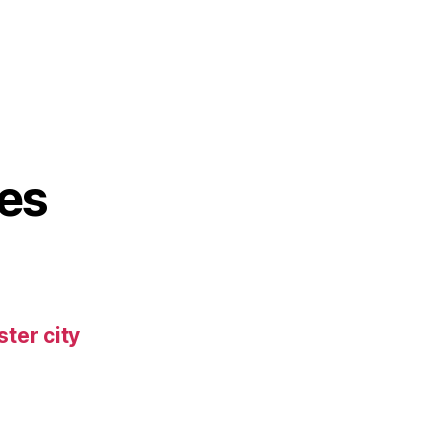
es
ter city