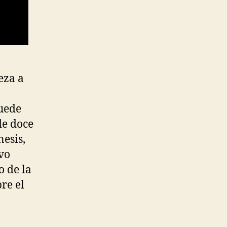
eza a
uede
de doce
esis,
ivo
o de la
re el