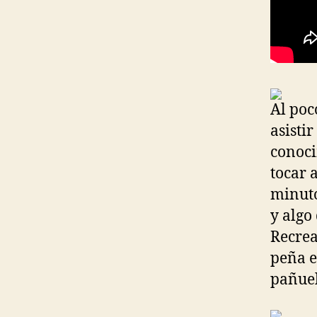
Al poc
asistir
conoci
tocar 
minuto
y algo
Recrea
peña e
pañuel