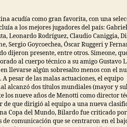
la
la
entrada
entrada
ina acudía como gran favorita, con una selec
cluía a los mejores jugadores del país: Gabrie
uta, Leonardo Rodríguez, Claudio Caniggia, D
e, Sergio Goycoechea, Óscar Ruggeri y Fern
o dijeron presente, entre otros. Simeone, qu
orado al cuerpo técnico a su amigo Gustavo L
 en llevarse algún sobresalto menos con el n
e. A pesar de las malas actuaciones, el equipo
al alcanzó dos títulos mundiales (mayor y su
e los nueve años de Menotti como director té
r de que dirigió al equipo a una nueva clasifi
na Copa del Mundo, Bilardo fue criticado por
 de comunicación que se centraron en el baj