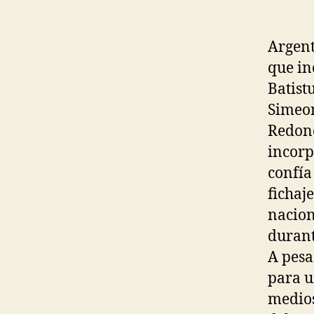
Argent
que in
Batist
Simeon
Redond
incorp
confía
fichaj
nacion
durant
A pesa
para u
medios