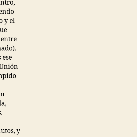
entro,
iendo
o y el
que
 entre
mado).
 ese
 Unión
umpido
on
da,
.
r
utos, y