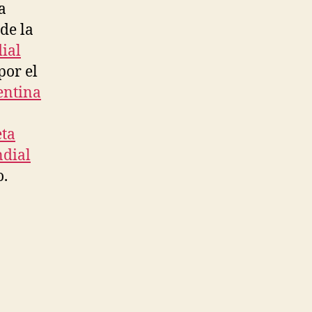
a
de la
ial
or el
entina
ta
ndial
o.