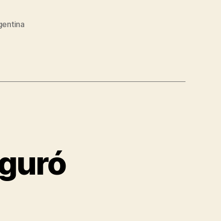
gentina
eguró