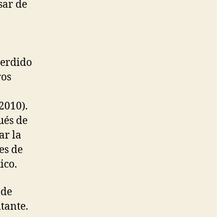
sar de
perdido
ros
2010).
ués de
ar la
es de
ico.
 de
tante.