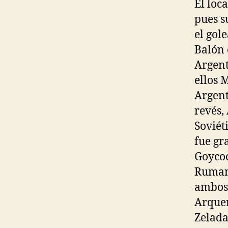
El loc
pues s
el gol
Balón 
Argent
ellos 
Argent
revés,
Soviét
fue gr
Goycoc
Rumani
ambos 
Arquer
Zelada