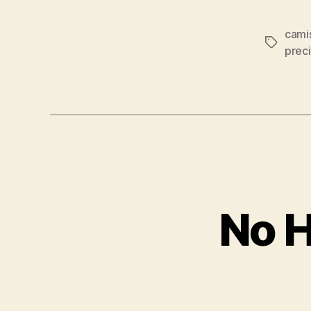
cami
Etiqueta
prec
No H