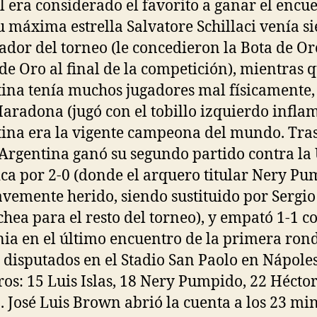
al era considerado el favorito a ganar el encu
u máxima estrella Salvatore Schillaci venía s
eador del torneo (le concedieron la Bota de Or
de Oro al final de la competición), mientras 
ina tenía muchos jugadores mal físicamente,
Maradona (jugó con el tobillo izquierdo infla
ina era la vigente campeona del mundo. Tras
 Argentina ganó su segundo partido contra la
ica por 2-0 (donde el arquero titular Nery P
avemente herido, siendo sustituido por Sergio
hea para el resto del torneo), y empató 1-1 c
a en el último encuentro de la primera ron
disputados en el Stadio San Paolo en Nápoles
os: 15 Luis Islas, 18 Nery Pumpido, 22 Hécto
. José Luis Brown abrió la cuenta a los 23 min