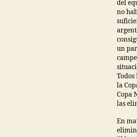
del eq
no hab
sufici
argent
consig
un par
campeo
situac
Todos 
la Cop
Copa N
las el
En may
elimin