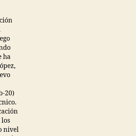
ción
l
iego
ando
e ha
ópez,
uevo
b-20)
cnico.
cación
 los
o nivel