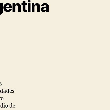
gentina
s
idades
vo
rdío de