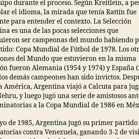
uipo durante el proceso. Según Kreitlein, a pe
lar el idioma, la mirada que tenía Rattín fue
ente para entender el contexto. La Selección
ina es una de las pocas selecciones que
uieron ser campeonas del mundo habiendo 
tido: Copa Mundial de Fútbol de 1978. Los ot
nes del Mundo que estuvieron en la misma
ión fueron Alemania (1954 y 1974) y España (
los demás campeones han sido invictos. Desp
a América, Argentina viajó a Calcuta para jug
ehru, y luego jugó una serie de amistosos ant
iminatorias a la Copa Mundial de 1986 en Méx
o de 1985, Argentina jugó su primer partido
atorias contra Venezuela, ganando 3-2 de visi