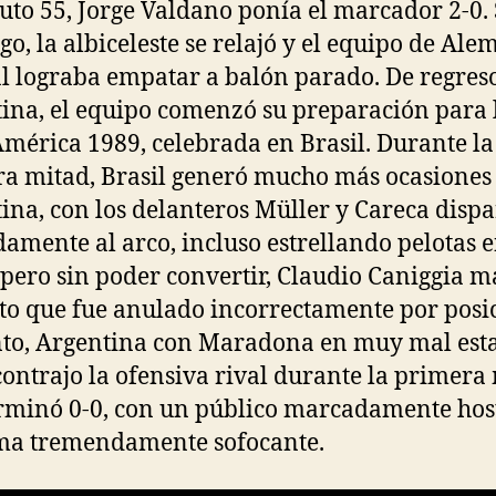
uto 55, Jorge Valdano ponía el marcador 2-0. 
o, la albiceleste se relajó y el equipo de Ale
l lograba empatar a balón parado. De regres
ina, el equipo comenzó su preparación para 
mérica 1989, celebrada en Brasil. Durante la
a mitad, Brasil generó mucho más ocasiones
ina, con los delanteros Müller y Careca disp
damente al arco, incluso estrellando pelotas e
 pero sin poder convertir, Claudio Caniggia m
to que fue anulado incorrectamente por posi
to, Argentina con Maradona en muy mal est
 contrajo la ofensiva rival durante la primera
rminó 0-0, con un público marcadamente host
ma tremendamente sofocante.