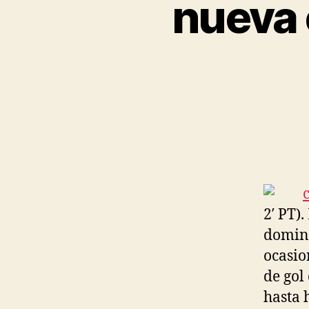
nueva 
2′ PT)
domina
ocasio
de gol
hasta 