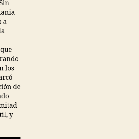
Sin
mania
o a
la
 que
arando
n los
arcó
ción de
ado
 mitad
il, y