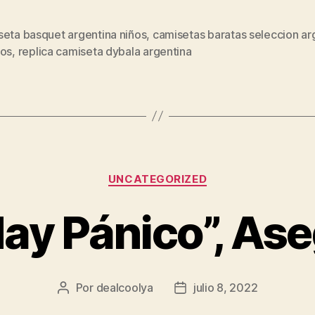
seta basquet argentina niños
,
camisetas baratas seleccion ar
s
ios
,
replica camiseta dybala argentina
Categorías
UNCATEGORIZED
ay Pánico”, As
Por
dealcoolya
julio 8, 2022
Autor
Fecha
de
de