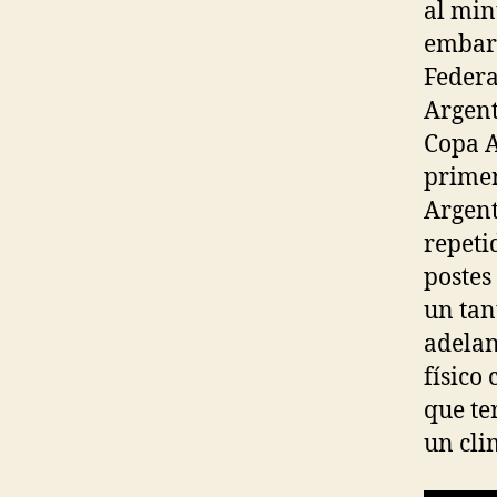
al min
embarg
Federa
Argent
Copa A
primer
Argent
repeti
postes
un tan
adelan
físico
que te
un cli