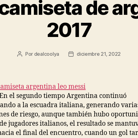
camiseta de ar
2017
Por
dealcoolya
diciembre 21, 2022
Autor
Fecha
de
de
la
la
entrada
entrada
. En el segundo tiempo Argentina continuó
ndo a la escuadra italiana, generando varia
nes de riesgo, aunque también hubo oportun
 de jugadores italianos, el resultado se mantu
hacia el final del encuentro, cuando un gol ta