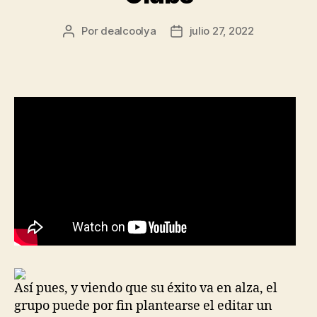
Por
dealcoolya
julio 27, 2022
Autor
Fecha
de
de
la
la
entrada
entrada
Así pues, y viendo que su éxito va en alza, el
grupo puede por fin plantearse el editar un