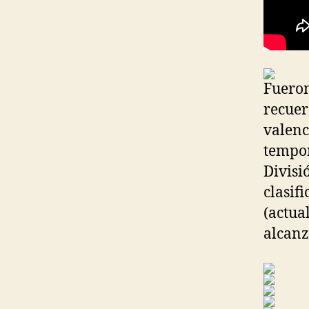
Fueron
recuer
valenc
tempor
Divisi
clasif
(actua
alcanz