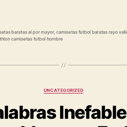
etas baratas al por mayor
,
camisetas futbol baratas rayo val
s
thlon camisetas futbol hombre
Categorías
UNCATEGORIZED
alabras Inefabl