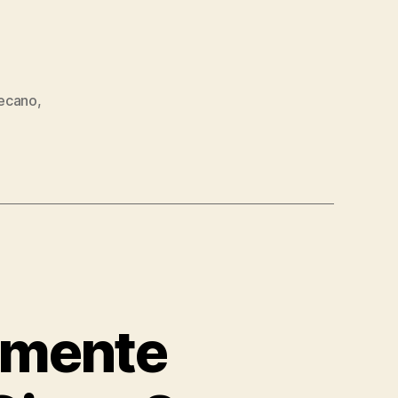
lecano
,
emente