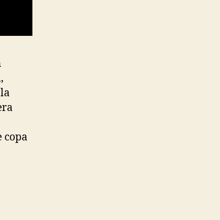
n
,
la
era
e copa