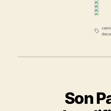
camis
Etiqueta
deca
Son P