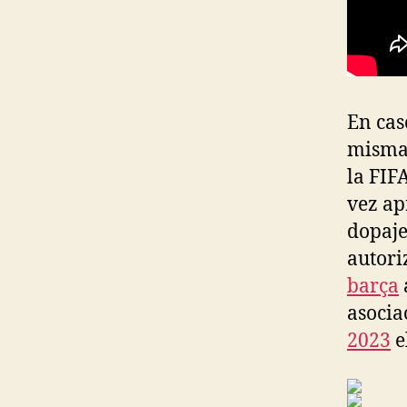
En cas
misma 
la FIF
vez ap
dopaje
autori
barça
asocia
2023
e