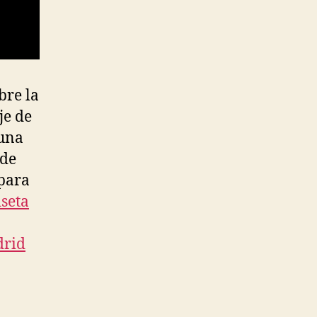
bre la
je de
 una
 de
 para
seta
drid