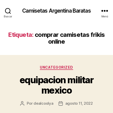
Camisetas Argentina Baratas
Buscar
Menú
Etiqueta:
comprar camisetas frikis
online
Categorías
UNCATEGORIZED
equipacion militar
mexico
Por
dealcoolya
agosto 11, 2022
Autor
Fecha
de
de