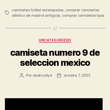
camisetas futbol estampadas
,
comprar camisetas
Etiquetas
atletico de madrid antiguas
,
comprar camisetas lqsa
Categorías
UNCATEGORIZED
camiseta numero 9 de
seleccion mexico
Por
dealcoolya
octubre 7, 2022
Autor
Fecha
de
de
la
la
entrada
entrada