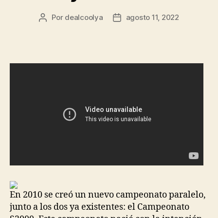
Por
dealcoolya
agosto 11, 2022
Autor
Fecha
de
de
la
la
entrada
entrada
En 2010 se creó un nuevo campeonato paralelo,
junto a los dos ya existentes: el Campeonato