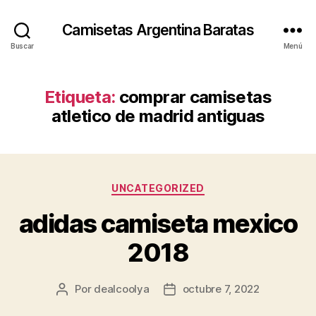
Camisetas Argentina Baratas
Buscar
Menú
Etiqueta:
comprar camisetas
atletico de madrid antiguas
Categorías
UNCATEGORIZED
adidas camiseta mexico
2018
Por
dealcoolya
octubre 7, 2022
Autor
Fecha
de
de