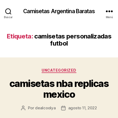
Camisetas Argentina Baratas
Buscar
Menú
Etiqueta:
camisetas personalizadas
futbol
Categorías
UNCATEGORIZED
camisetas nba replicas
mexico
Por
dealcoolya
agosto 11, 2022
Autor
Fecha
de
de