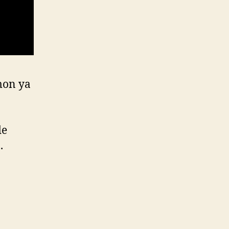
imon ya
de
.