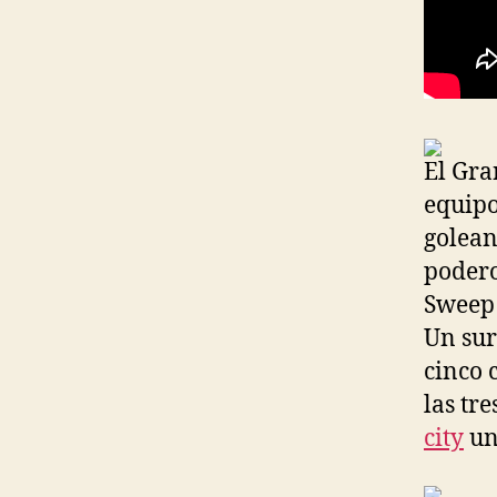
El Gra
equipo
golean
podero
Sweep 
Un sur
cinco 
las tr
city
un