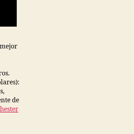
 mejor
ros.
lares):
s,
ente de
hester