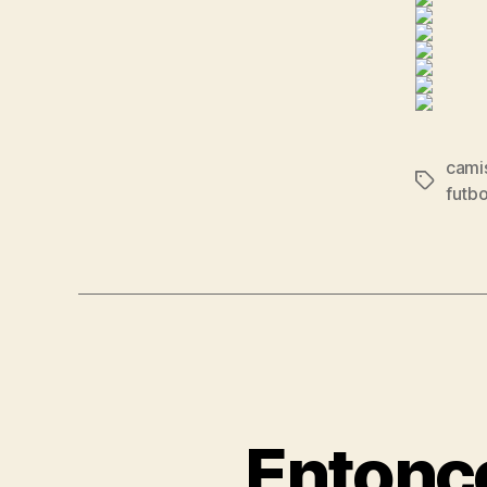
camis
Etiqueta
futbo
Entonc