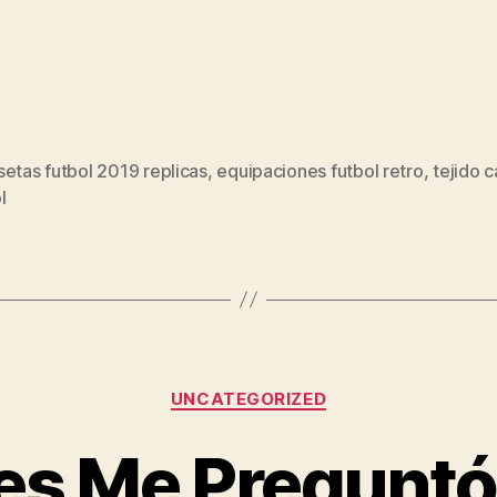
etas futbol 2019 replicas
,
equipaciones futbol retro
,
tejido 
s
l
Categorías
UNCATEGORIZED
es Me Preguntó