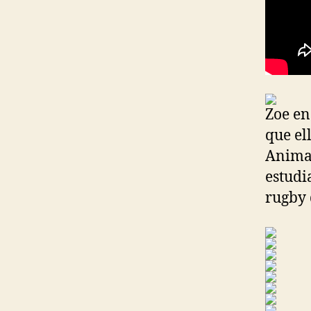
Zoe en
que el
Animal
estudi
rugby 