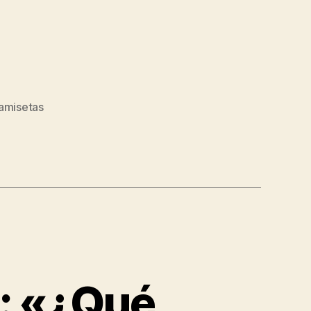
camisetas
: «¿Qué