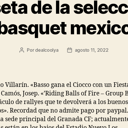
eta de la selecc
basquet mexic
Por
dealcoolya
agosto 11, 2022
Autor
Fecha
de
de
la
la
entrada
entrada
o Villarín. «Basso gana el Ciocco con un Fiest
↑ Camós, Josep. «’Riding Balls of Fire – Group B
áculo de rallyes que te devolverá a los buenos
s». Recordad que no admite pago por paypal
a sede principal del Granada CF; actualmente
as están en los bajos del Estadio Nuevo Los