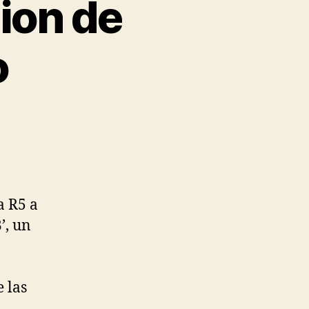
ion de
o
a R5 a
’, un
.
 las