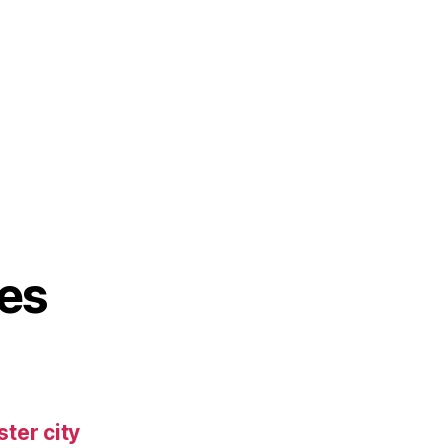
es
ter city