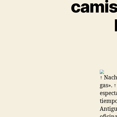
camis
↑ Nach
gas». 
espect
tiempo
Antigu
oficin