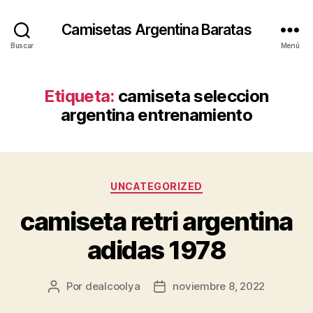
Camisetas Argentina Baratas
Buscar
Menú
Etiqueta:
camiseta seleccion
argentina entrenamiento
Categorías
UNCATEGORIZED
camiseta retri argentina
adidas 1978
Por
dealcoolya
noviembre 8, 2022
Autor
Fecha
de
de