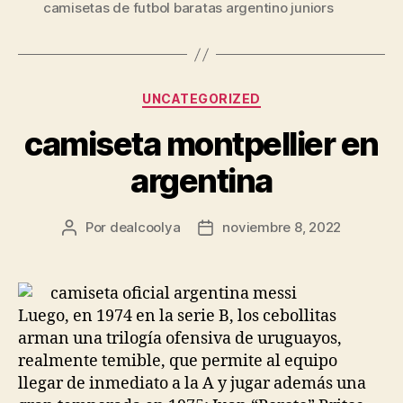
camisetas de futbol baratas argentino juniors
Categorías
UNCATEGORIZED
camiseta montpellier en
argentina
Por
dealcoolya
noviembre 8, 2022
Autor
Fecha
de
de
la
la
entrada
entrada
Luego, en 1974 en la serie B, los cebollitas
arman una trilogía ofensiva de uruguayos,
realmente temible, que permite al equipo
llegar de inmediato a la A y jugar además una