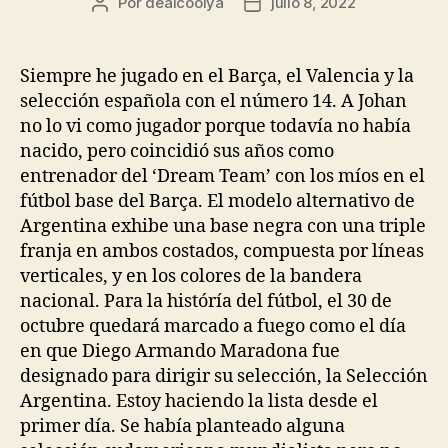
Por
dealcoolya
julio 8, 2022
Autor
Fecha
de
de
la
la
entrada
entrada
Siempre he jugado en el Barça, el Valencia y la
selección española con el número 14. A Johan
no lo vi como jugador porque todavía no había
nacido, pero coincidió sus años como
entrenador del ‘Dream Team’ con los míos en el
fútbol base del Barça. El modelo alternativo de
Argentina exhibe una base negra con una triple
franja en ambos costados, compuesta por líneas
verticales, y en los colores de la bandera
nacional. Para la históría del fútbol, el 30 de
octubre quedará marcado a fuego como el día
en que Diego Armando Maradona fue
designado para dirigir su selección, la Selección
Argentina. Estoy haciendo la lista desde el
primer día. Se había planteado alguna