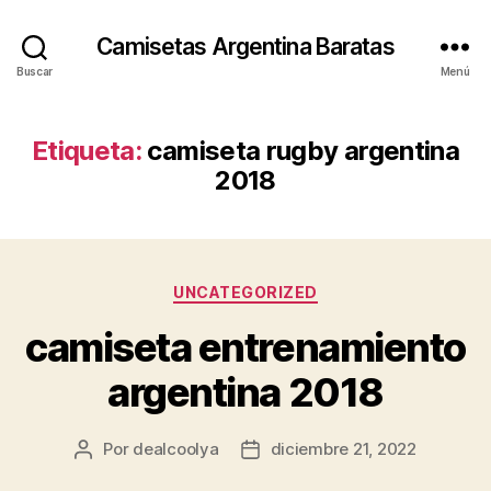
Camisetas Argentina Baratas
Buscar
Menú
Etiqueta:
camiseta rugby argentina
2018
Categorías
UNCATEGORIZED
camiseta entrenamiento
argentina 2018
Por
dealcoolya
diciembre 21, 2022
Autor
Fecha
de
de