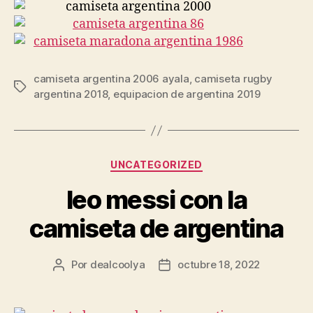
camiseta argentina 2006 ayala
,
camiseta rugby
Etiquetas
argentina 2018
,
equipacion de argentina 2019
Categorías
UNCATEGORIZED
leo messi con la
camiseta de argentina
Por
dealcoolya
octubre 18, 2022
Autor
Fecha
de
de
la
la
entrada
entrada