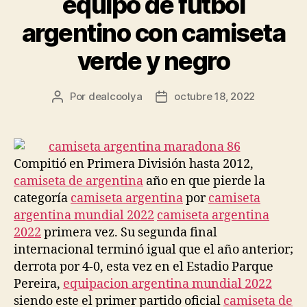
equipo de futbol
argentino con camiseta
verde y negro
Por
dealcoolya
octubre 18, 2022
Autor
Fecha
de
de
la
la
entrada
entrada
Compitió en Primera División hasta 2012,
camiseta de argentina
año en que pierde la
categoría
camiseta argentina
por
camiseta
argentina mundial 2022
camiseta argentina
2022
primera vez. Su segunda final
internacional terminó igual que el año anterior;
derrota por 4-0, esta vez en el Estadio Parque
Pereira,
equipacion argentina mundial 2022
siendo este el primer partido oficial
camiseta de