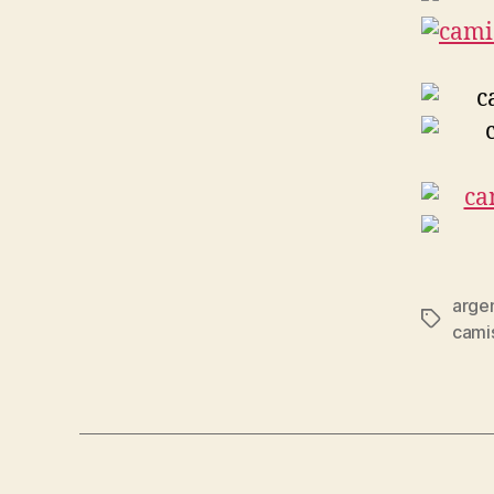
arge
Etiqueta
cami