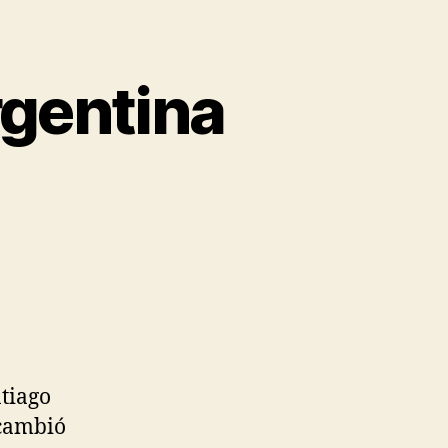
rgentina
ntiago
 cambió