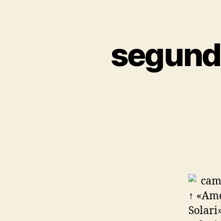
segunda
↑ «Amé
Solari