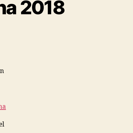
ina 2018
on
na
el