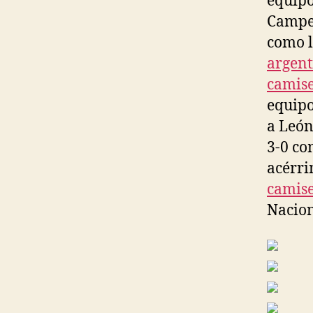
equipo
Campeo
como l
argent
camise
equipo
a León
3-0 co
acérri
camise
Nacion