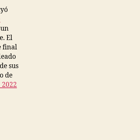
uyó
e
 un
. El
 final
leado
 de sus
o de
a 2022