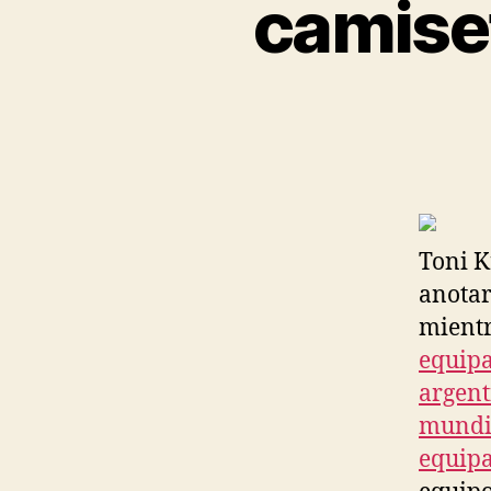
camiset
Toni K
anotar
mientr
equipa
argent
mundi
equipa