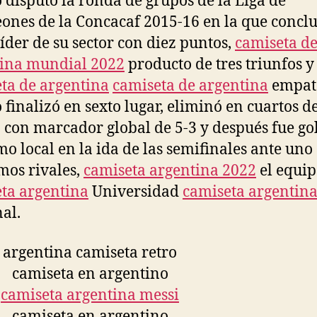
 disputó la ronda de grupos de la Liga de
nes de la Concacaf 2015-16 en la que concl
íder de su sector con diez puntos,
camiseta d
ina mundial 2022
producto de tres triunfos y
ta de argentina
camiseta de argentina
empate
 finalizó en sexto lugar, eliminó en cuartos de
 con marcador global de 5-3 y después fue go
mo local en la ida de las semifinales ante uno
mos rivales,
camiseta argentina 2022
el equip
ta argentina
Universidad
camiseta argentin
al.