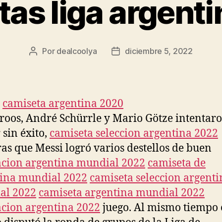
as liga argent
Por
dealcoolya
diciembre 5, 2022
Autor
Fecha
de
de
la
la
entrada
entrada
roos, André Schürrle y Mario Götze intentar
 sin éxito,
camiseta seleccion argentina 2022
as que Messi logró varios destellos de buen
cion argentina mundial 2022
camiseta de
ina mundial 2022
camiseta seleccion argenti
al 2022
camiseta argentina mundial 2022
cion argentina 2022
juego. Al mismo tiempo 