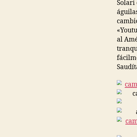
Solari
águila
cambio
«Youtu
al Amé
tranqu
fácilm
Saudíta