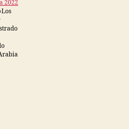
a 2022
 «Los
↑
estrado
do
 Arabia