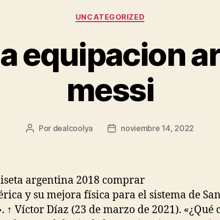
Categorías
UNCATEGORIZED
 equipacion a
messi
Por
dealcoolya
noviembre 14, 2022
Autor
Fecha
de
de
la
la
entrada
entrada
rica y su mejora física para el sistema de Sa
». ↑ Víctor Díaz (23 de marzo de 2021). «¿Qué