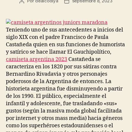
Por
dealcoolya
septiembre 8, 2023
Autor
Fecha
de
de
la
la
entrada
entrada
Teniendo uno de sus antecedentes a inicios del
siglo XIX con el padre Francisco de Paula
Castañeda quien en sus funciones de humorista
y satírico se hace llamar El Gauchipolítico,
camiseta argentina 2023
Castañeda se
caracteriza en los 1820 por sus sátiras contra
Bernardino Rivadavia y otros personajes
poderosos de la Argentina de entonces. La
historieta argentina fue disminuyendo a partir
de los 1990. El público, especialmente el
infantil y adolescente, fue trasladando «sus»
gustos (según la masiva moda global facilitada
por internet y otros mass media) hacia géneros
como los superhéroes estadounidenses o el