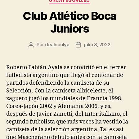
UNCATEGORIZED
Club Atlético Boca
Juniors
Por
dealcoolya
julio 8, 2022
Autor
Fecha
de
de
la
la
entrada
entrada
Roberto Fabián Ayala se convirtió en el tercer
futbolista argentino que llegó al centenar de
partidos defendiendo la camiseta de su
Selección. Con la camiseta albiceleste, el
zaguero jugó los mundiales de Francia 1998,
Corea-Japón 2002 y Alemania 2006, y es,
después de Javier Zanetti, del Inter italiano, el
segundo futbolista que más veces ha vestido la
camiseta de la selección argentina. Tal es así
que Mascherano debutó antes con la camiseta