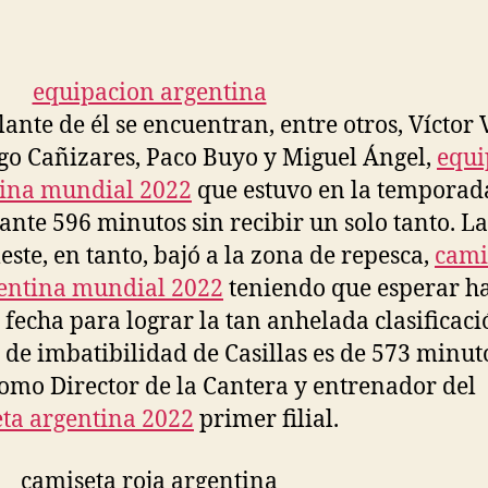
de
de
la
la
entrada
entrada
lante de él se encuentran, entre otros, Víctor 
go Cañizares, Paco Buyo y Miguel Ángel,
equi
ina mundial 2022
que estuvo en la temporad
ante 596 minutos sin recibir un solo tanto. La
leste, en tanto, bajó a la zona de repesca,
cami
entina mundial 2022
teniendo que esperar ha
 fecha para lograr la tan anhelada clasificaci
 de imbatibilidad de Casillas es de 573 minut
omo Director de la Cantera y entrenador del
ta argentina 2022
primer filial.