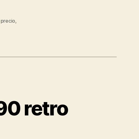
 precio
,
90 retro