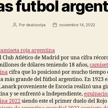
s futbol argen
Por
dealcoolya
noviembre 14, 2022
Autor
Fecha
de
de
la
la
entrada
entrada
l Club Atlético de Madrid por una cifra récor
millones de dólares teniendo 18 años,
camise
ina
cifra que lo posicionó por mucho tiempo
ta más grande del fútbol argentino. En 1923 e
Lanark proveniente de Escocia realizó una gi
ina y se enfrentó a Independiente,
equipaci
ina 2022
siendo este el primer duelo del Rojo