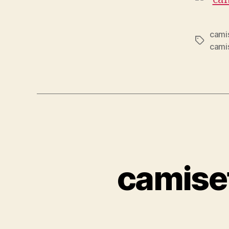
cami
Etiqueta
cami
camiset