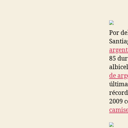
Por de
Santia
argent
85 dur
albice
de arg
última
récord
2009 c
camise