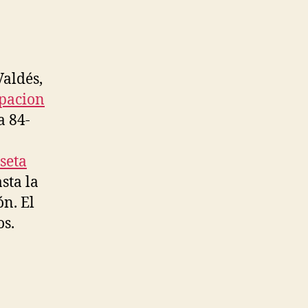
Valdés,
pacion
a 84-
seta
sta la
ón. El
os.