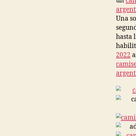
un
cam
argent
Una so
segund
hasta 
habili
2022
a
camise
argent