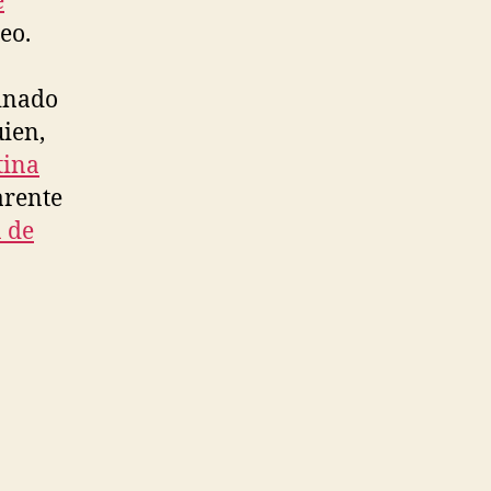
e
eo.
inado
uien,
tina
arente
 de