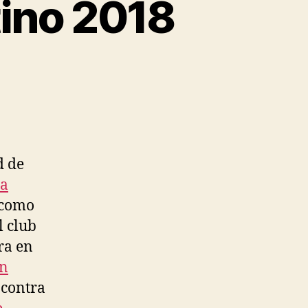
tino 2018
d de
ta
 como
l club
ra en
on
 contra