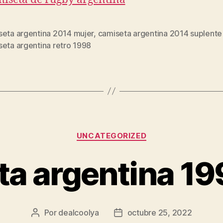
seta argentina 2014 mujer
,
camiseta argentina 2014 suplente
s
seta argentina retro 1998
Categorías
UNCATEGORIZED
a argentina 19
Por
dealcoolya
octubre 25, 2022
Autor
Fecha