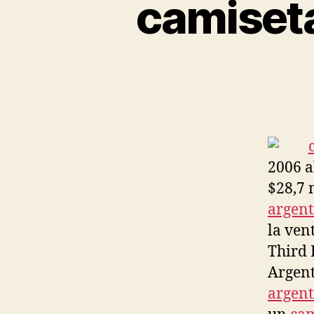
camiseta
2006 a
$28,7 
argent
la ven
Third 
Argent
argent