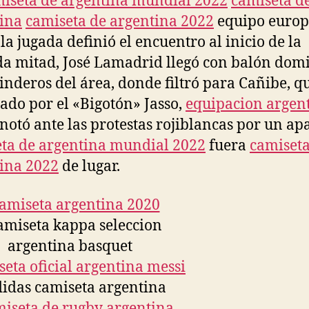
iseta de argentina mundial 2022
camiseta d
ina
camiseta de argentina 2022
equipo europ
la jugada definió el encuentro al inicio de la
a mitad, José Lamadrid llegó con balón dom
linderos del área, donde filtró para Cañibe, q
tado por el «Bigotón» Jasso,
equipacion argen
notó ante las protestas rojiblancas por un ap
ta de argentina mundial 2022
fuera
camiseta
ina 2022
de lugar.