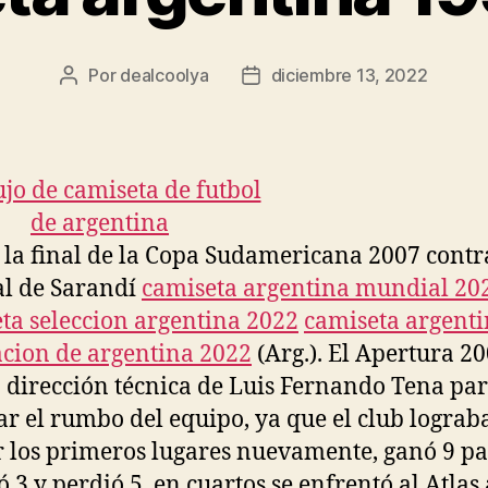
Por
dealcoolya
diciembre 13, 2022
Autor
Fecha
de
de
la
la
entrada
entrada
 la final de la Copa Sudamericana 2007 contr
l de Sarandí
camiseta argentina mundial 20
ta seleccion argentina 2022
camiseta argent
cion de argentina 2022
(Arg.). El Apertura 2
a dirección técnica de Luis Fernando Tena par
r el rumbo del equipo, ya que el club lograb
 los primeros lugares nuevamente, ganó 9 pa
 3 y perdió 5, en cuartos se enfrentó al Atlas 