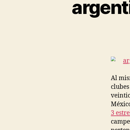
argent
Al mis
clubes
veinti
México
3 estre
campeo