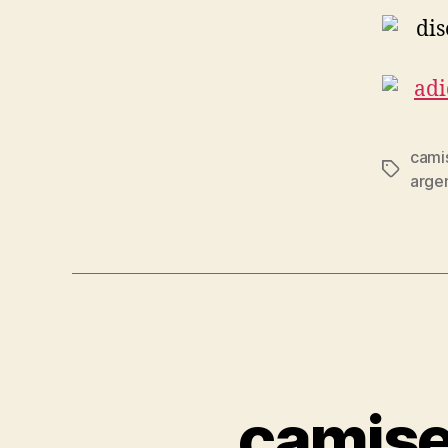
cami
Etiqueta
arge
camise