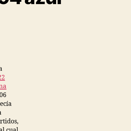
a
22
ina
006
ecía
a
rtidos,
al cual