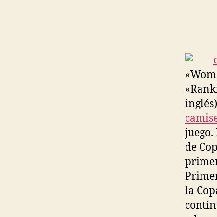
«Women
«Rank
inglés
camise
juego.
de Cop
primer
Primer
la Cop
contin