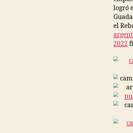
logró 
Guada
el Reb
argent
2022
f