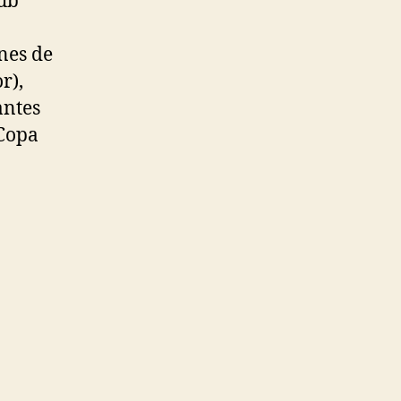
lub
nes de
r),
antes
Copa