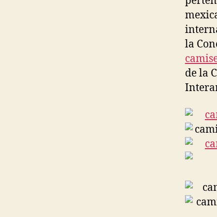
perten
mexica
intern
la Con
camise
de la 
Intera