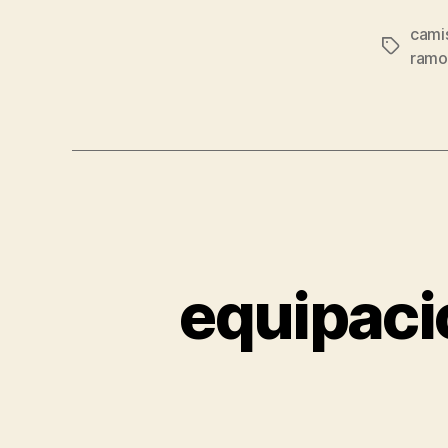
cami
Etiqueta
ramo
equipaci