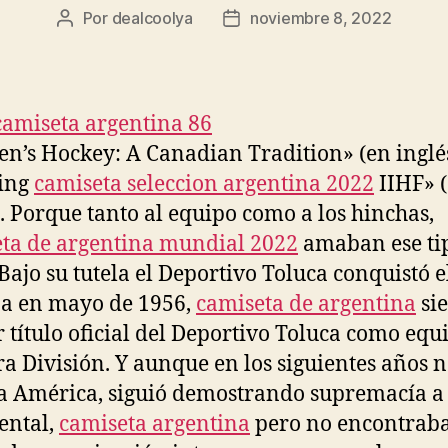
Por
dealcoolya
noviembre 8, 2022
Autor
Fecha
de
de
la
la
entrada
entrada
’s Hockey: A Canadian Tradition» (en inglés
ing
camiseta seleccion argentina 2022
IIHF» 
). Porque tanto al equipo como a los hinchas,
ta de argentina mundial 2022
amaban ese ti
 Bajo su tutela el Deportivo Toluca conquistó el
a en mayo de 1956,
camiseta de argentina
sie
 título oficial del Deportivo Toluca como equ
a División. Y aunque en los siguientes años 
a América, siguió demostrando supremacía a 
ental,
camiseta argentina
pero no encontrab