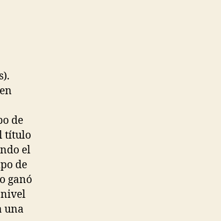
).
(en
po de
 título
ndo el
ipo de
no ganó
nivel
a una