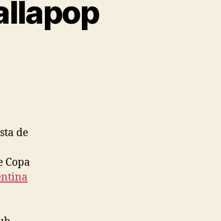
allapop
sta de
e Copa
entina