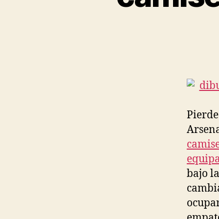
Pierde
Arsena
camise
equipa
bajo l
cambia
ocupar
empató