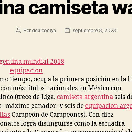
ina camiseta w
Por
dealcoolya
septiembre 8, 2023
Autor
Fecha
de
de
la
la
entrada
entrada
mo tiempo, ocupa la primera posición en la li
 con más títulos nacionales en México con
cinco (trece de Liga,
camiseta argentina
seis d
 -máximo ganador- y seis de
equipacion arg
llas
Campeón de Campeones). Con diez
natos logra distinguirse como la escuadra