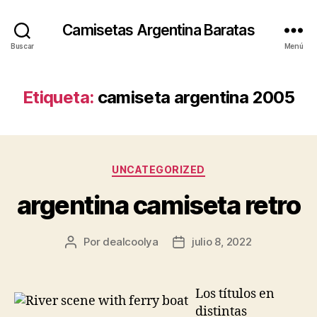
Camisetas Argentina Baratas
Buscar
Menú
Etiqueta:
camiseta argentina 2005
Categorías
UNCATEGORIZED
argentina camiseta retro
Por
dealcoolya
julio 8, 2022
Autor
Fecha
de
de
la
la
entrada
entrada
Los títulos en
distintas