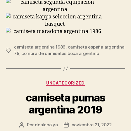
camiseta argentina 1986
,
camiseta españa argentina
Etiquetas
78
,
compra de camisetas boca argentino
Categorías
UNCATEGORIZED
camiseta pumas
argentina 2019
Por
dealcoolya
noviembre 21, 2022
Autor
Fecha