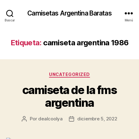
Camisetas Argentina Baratas
Buscar
Menú
Etiqueta:
camiseta argentina 1986
Categorías
UNCATEGORIZED
camiseta de la fms
argentina
Por
dealcoolya
diciembre 5, 2022
Autor
Fecha
de
de
la
la