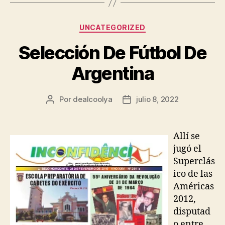
Categorías
UNCATEGORIZED
Selección De Fútbol De
Argentina
Por
dealcoolya
julio 8, 2022
Autor
Fecha
de
de
la
la
entrada
entrada
Allí se
jugó el
Superclás
ico de las
Américas
2012,
disputad
o entre