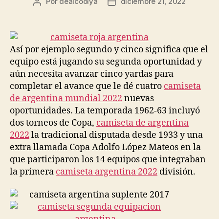
Por
dealcoolya
diciembre 21, 2022
Autor
Fecha
de
de
la
la
entrada
entrada
Así por ejemplo segundo y cinco significa que el
equipo está jugando su segunda oportunidad y
aún necesita avanzar cinco yardas para
completar el avance que le dé cuatro
camiseta
de argentina mundial 2022
nuevas
oportunidades. La temporada 1962-63 incluyó
dos torneos de Copa,
camiseta de argentina
2022
la tradicional disputada desde 1933 y una
extra llamada Copa Adolfo López Mateos en la
que participaron los 14 equipos que integraban
la primera
camiseta argentina 2022
división.