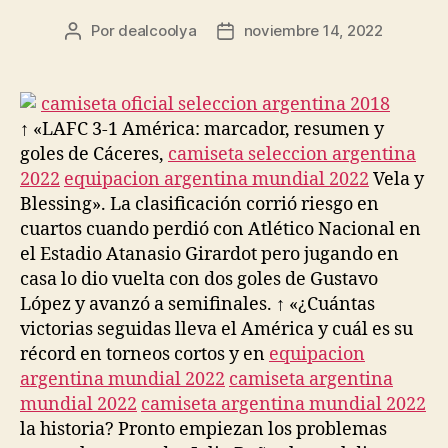
Por
dealcoolya
noviembre 14, 2022
Autor
Fecha
de
de
la
la
entrada
entrada
↑ «LAFC 3-1 América: marcador, resumen y
goles de Cáceres,
camiseta seleccion argentina
2022
equipacion argentina mundial 2022
Vela y
Blessing». La clasificación corrió riesgo en
cuartos cuando perdió con Atlético Nacional en
el Estadio Atanasio Girardot pero jugando en
casa lo dio vuelta con dos goles de Gustavo
López y avanzó a semifinales. ↑ «¿Cuántas
victorias seguidas lleva el América y cuál es su
récord en torneos cortos y en
equipacion
argentina mundial 2022
camiseta argentina
mundial 2022
camiseta argentina mundial 2022
la historia? Pronto empiezan los problemas