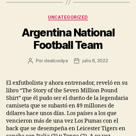
Categorías
UNCATEGORIZED
Argentina National
Football Team
Por
dealcoolya
julio 8, 2022
Autor
Fecha
de
de
la
la
entrada
entrada
El exfutbolista y ahora entrenador, reveló en su
libro “The Story of the Seven Million Pound
Shirt” que él pudo ser el dueño de la legendaria
camiseta que se subastó en $9 millones de
dólares hace unos días. Los países a los que
vencieron más de una vez Los Pumas con el
back que se desempeña en Leicester Tigers en