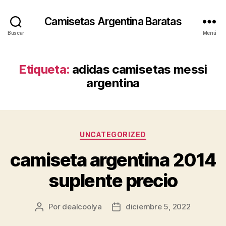
Camisetas Argentina Baratas
Buscar
Menú
Etiqueta:
adidas camisetas messi
argentina
Categorías
UNCATEGORIZED
camiseta argentina 2014
suplente precio
Por
dealcoolya
diciembre 5, 2022
Autor
Fecha
de
de