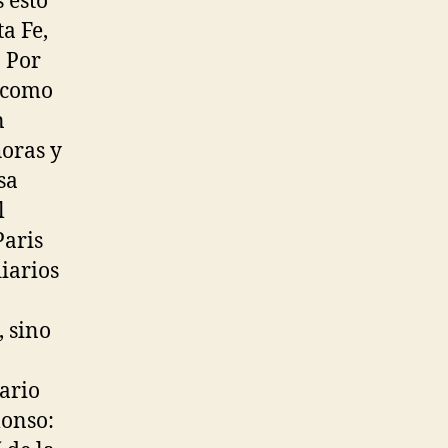
 esto
a Fe,
. Por
n como
n
oras y
sa
l
Paris
diarios
, sino
iario
lonso: