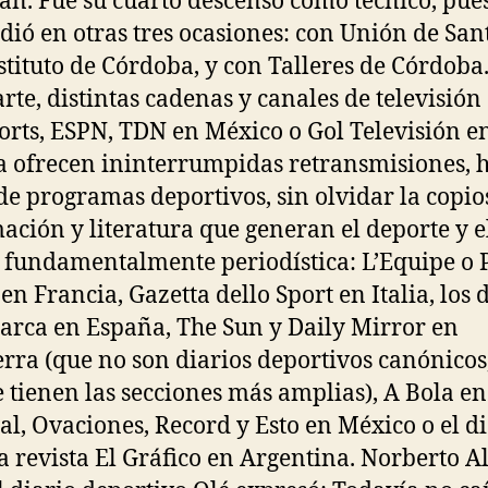
an. Fue su cuarto descenso como técnico, pues
edió en otras tres ocasiones: con Unión de Sant
stituto de Córdoba, y con Talleres de Córdoba
arte, distintas cadenas y canales de televisió
orts, ESPN, TDN en México o Gol Televisión e
 ofrecen ininterrumpidas retransmisiones, h
de programas deportivos, sin olvidar la copio
ación y literatura que generan el deporte y e
, fundamentalmente periodística: L’Equipe o 
en Francia, Gazetta dello Sport en Italia, los 
arca en España, The Sun y Daily Mirror en
erra (que no son diarios deportivos canónicos
e tienen las secciones más amplias), A Bola en
al, Ovaciones, Record y Esto en México o el d
la revista El Gráfico en Argentina. Norberto A