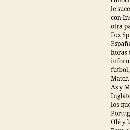
conocí
le suc
con In
otra p
Fox Sp
España
horas 
inform
futbol
Match 
As y M
Inglat
los qu
Portug
Olé y 