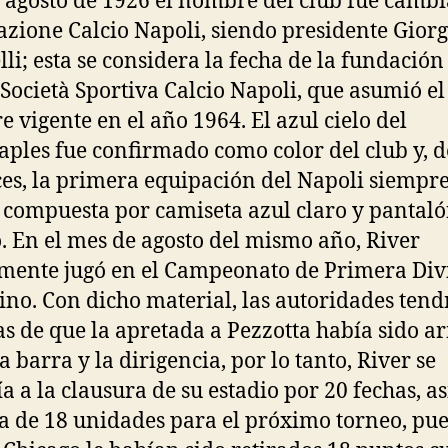
e agosto de 1926 el nombre del club fue camb
azione Calcio Napoli, siendo presidente Giorg
lli; esta se considera la fecha de la fundación
 Società Sportiva Calcio Napoli, que asumió el
 vigente en el año 1964. El azul cielo del
aples fue confirmado como color del club y, 
es, la primera equipación del Napoli siempr
 compuesta por camiseta azul claro y pantal
. En el mes de agosto del mismo año, River
ente jugó en el Campeonato de Primera Div
ino. Con dicho material, las autoridades tend
s de que la apretada a Pezzotta había sido 
a barra y la dirigencia, por lo tanto, River se
a a la clausura de su estadio por 20 fechas, a
ta de 18 unidades para el próximo torneo, pue