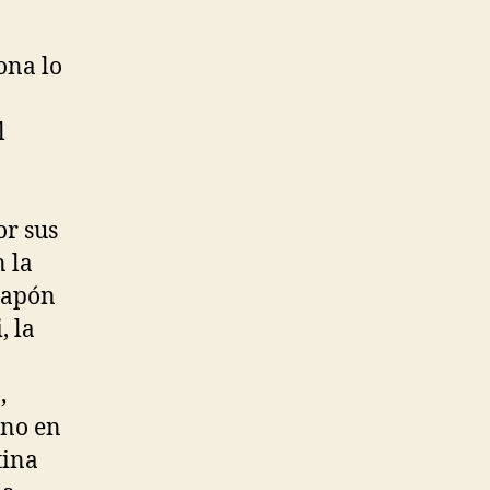
ona lo
l
or sus
n la
Japón
, la
,
uno en
tina