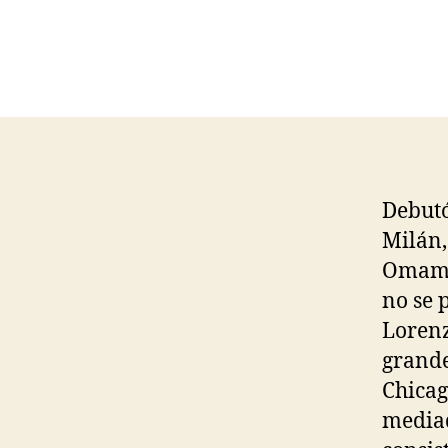
Debutó
Milán,
Omam-B
no se 
Lorenz
grande
Chicag
mediad