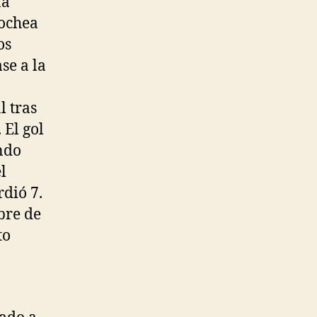
na
cochea
os
se a la
l tras
 El gol
ndo
l
dió 7.
bre de
to