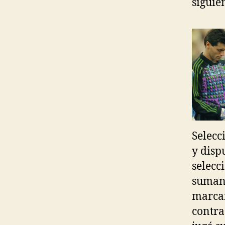
siguie
Selecc
y disp
selecc
sumand
marcan
contra