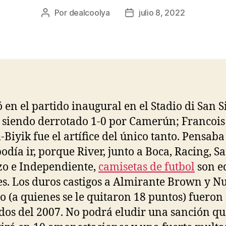
Por
dealcoolya
julio 8, 2022
Autor
Fecha
de
de
la
la
entrada
entrada
 en el partido inaugural en el Stadio di San S
 siendo derrotado 1-0 por Camerún; Francois
iyik fue el artífice del único tanto. Pensaba
podía ir, porque River, junto a Boca, Racing, S
o e Independiente,
camisetas de futbol
son e
s. Los duros castigos a Almirante Brown y N
o (a quienes se le quitaron 18 puntos) fueron
os del 2007. No podrá eludir una sanción qu