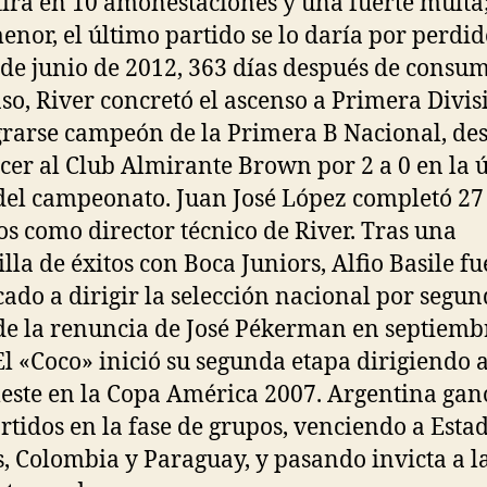
tirá en 10 amonestaciones y una fuerte mult
enor, el último partido se lo daría por perdid
 de junio de 2012, 363 días después de consu
so, River concretó el ascenso a Primera Divis
rarse campeón de la Primera B Nacional, de
cer al Club Almirante Brown por 2 a 0 en la 
del campeonato. Juan José López completó 27
os como director técnico de River. Tras una
illa de éxitos con Boca Juniors, Alfio Basile fu
ado a dirigir la selección nacional por segun
de la renuncia de José Pékerman en septiemb
El «Coco» inició su segunda etapa dirigiendo a
leste en la Copa América 2007. Argentina gan
artidos en la fase de grupos, venciendo a Esta
, Colombia y Paraguay, y pasando invicta a l