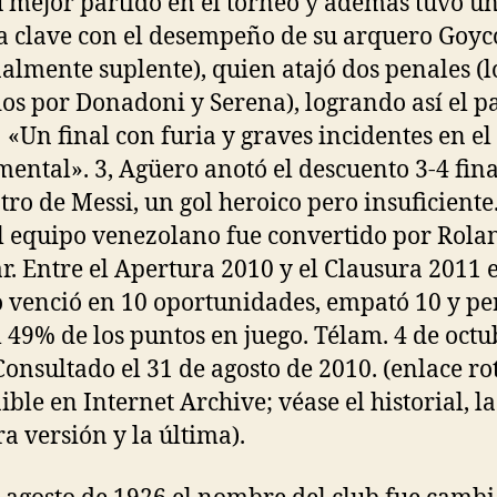
u mejor partido en el torneo y además tuvo u
a clave con el desempeño de su arquero Goy
nalmente suplente), quien atajó dos penales (l
os por Donadoni y Serena), logrando así el pa
↑ «Un final con furia y graves incidentes en el
ntal». 3, Agüero anotó el descuento 3-4 fina
tro de Messi, un gol heroico pero insuficiente.
l equipo venezolano fue convertido por Rola
r. Entre el Apertura 2010 y el Clausura 2011 e
 venció en 10 oportunidades, empató 10 y per
l 49% de los puntos en juego. Télam. 4 de octu
Consultado el 31 de agosto de 2010. (enlace ro
ible en Internet Archive; véase el historial, la
a versión y la última).