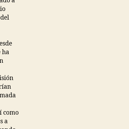
iado a
io
 del
desde
e ha
ón
isión
rían
armada
sí como
s a