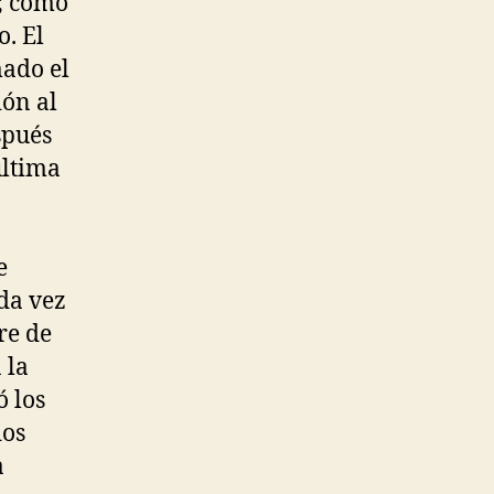
a; como
o. El
mado el
ión al
spués
última
e
da vez
re de
 la
ó los
dos
a