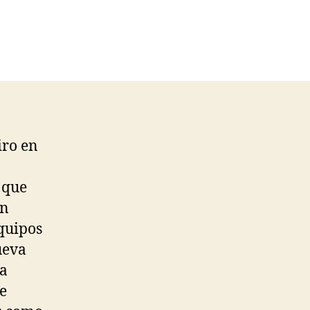
iro en
 que
an
quipos
ueva
 a
e