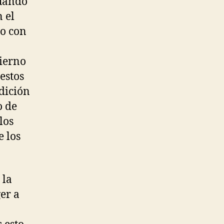
cuando
 el
no con
ierno
estos
dición
o de
los
e los
 la
er a