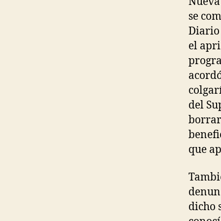
Nueva 
se com
Diario
el apr
progra
acordó
colgar
del Su
borrar
benefi
que ap
Tambié
denunc
dicho 