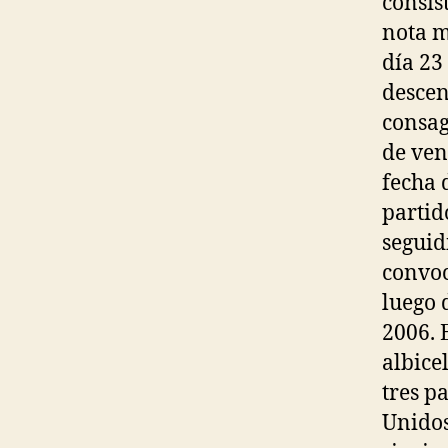
consis
nota m
día 23
descen
consag
de ven
fecha 
partid
seguid
convoc
luego 
2006. 
albice
tres p
Unidos