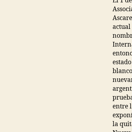
El 1 d
Associ
Ascare
actual
nombre
Intern
entonc
estado
blanco
nuevam
argent
prueba
entre l
exponí
la qui