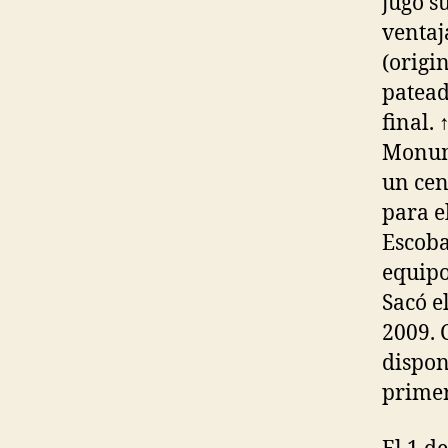
jugó s
ventaj
(origi
patead
final. 
Monume
un cen
para e
Escoba
equipo
Sacó e
2009. 
dispon
primer