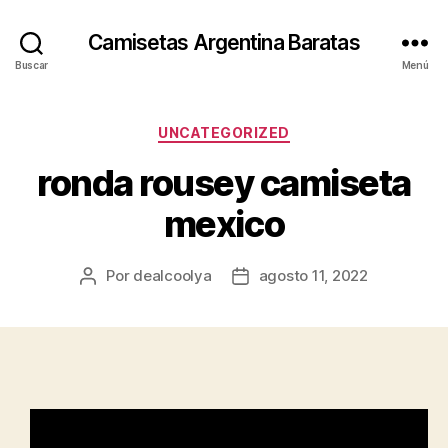
Camisetas Argentina Baratas
Buscar
Menú
Categorías
UNCATEGORIZED
ronda rousey camiseta
mexico
Por
dealcoolya
agosto 11, 2022
Autor
Fecha
de
de
la
la
entrada
entrada