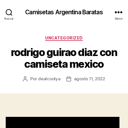
Camisetas Argentina Baratas
Buscar
Menú
Categorías
UNCATEGORIZED
rodrigo guirao diaz con
camiseta mexico
Por
dealcoolya
agosto 11, 2022
Autor
Fecha
de
de
la
la
entrada
entrada