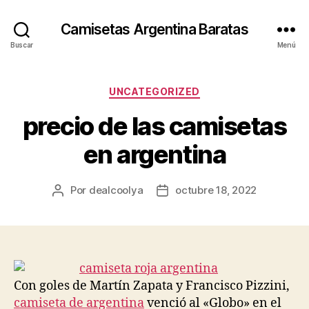
Camisetas Argentina Baratas
Buscar
Menú
Categorías
UNCATEGORIZED
precio de las camisetas
en argentina
Por
dealcoolya
octubre 18, 2022
Autor
Fecha
de
de
la
la
entrada
entrada
Con goles de Martín Zapata y Francisco Pizzini,
camiseta de argentina
venció al «Globo» en el