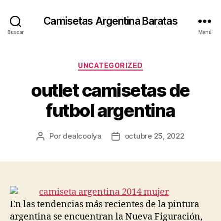
Camisetas Argentina Baratas
Buscar
Menú
Categorías
UNCATEGORIZED
outlet camisetas de
futbol argentina
Por
dealcoolya
octubre 25, 2022
Autor
Fecha
de
de
la
la
entrada
entrada
En las tendencias más recientes de la pintura
argentina se encuentran la Nueva Figuración,