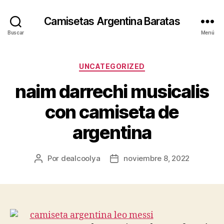
Camisetas Argentina Baratas
Buscar
Menú
Categorías
UNCATEGORIZED
naim darrechi musicalis
con camiseta de
argentina
Por
dealcoolya
noviembre 8, 2022
Autor
Fecha
de
de
la
la
entrada
entrada