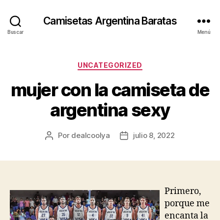
Camisetas Argentina Baratas
Buscar
Menú
Categorías
UNCATEGORIZED
mujer con la camiseta de
argentina sexy
Por
dealcoolya
julio 8, 2022
Autor
Fecha
de
de
la
la
entrada
entrada
Primero,
porque me
encanta la