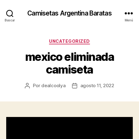
Camisetas Argentina Baratas
Buscar
Menú
Categorías
UNCATEGORIZED
mexico eliminada
camiseta
Por
dealcoolya
agosto 11, 2022
Autor
Fecha
de
de
la
la
entrada
entrada