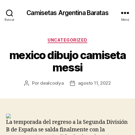
Camisetas Argentina Baratas
Buscar
Menú
Categorías
UNCATEGORIZED
mexico dibujo camiseta
messi
Por
dealcoolya
agosto 11, 2022
Autor
Fecha
de
de
la
la
entrada
entrada
La temporada del regreso a la Segunda División
B de España se salda finalmente con la