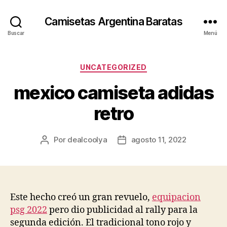
Camisetas Argentina Baratas
Buscar
Menú
Categorías
UNCATEGORIZED
mexico camiseta adidas
retro
Por
dealcoolya
agosto 11, 2022
Autor
Fecha
de
de
la
la
entrada
entrada
Este hecho creó un gran revuelo,
equipacion
psg 2022
pero dio publicidad al rally para la
segunda edición. El tradicional tono rojo y