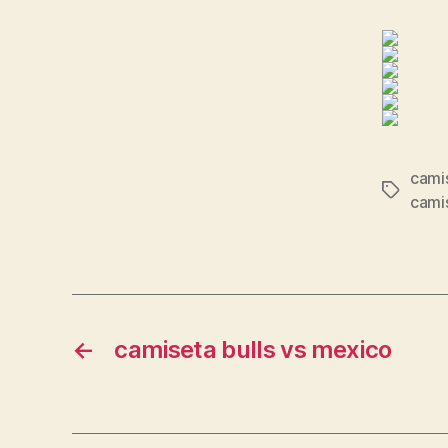
camis
Etiqueta
camis
←
camiseta bulls vs mexico