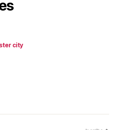
es
ter city