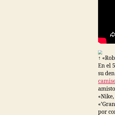
↑ «Rob
En el 
su den
camise
amisto
«Nike,
«’Gran
por co