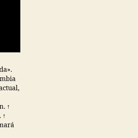
da».
cambia
actual,
n. ↑
 ↑
rmará