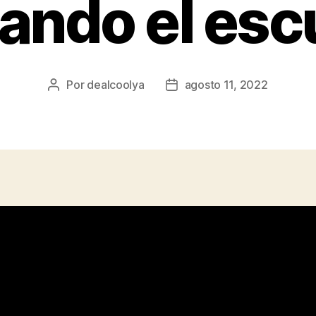
ando el es
Por
dealcoolya
agosto 11, 2022
Autor
Fecha
de
de
la
la
entrada
entrada