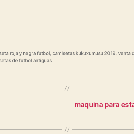
eta roja y negra futbol
,
camisetas kukuxumusu 2019
,
venta 
s
etas de futbol antiguas
maquina para est