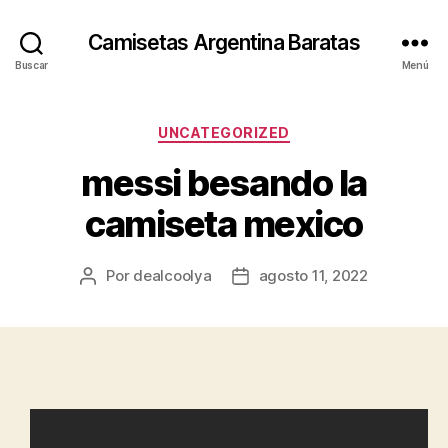
Camisetas Argentina Baratas
Buscar
Menú
Categorías
UNCATEGORIZED
messi besando la
camiseta mexico
Por
dealcoolya
agosto 11, 2022
Autor
Fecha
de
de
la
la
entrada
entrada