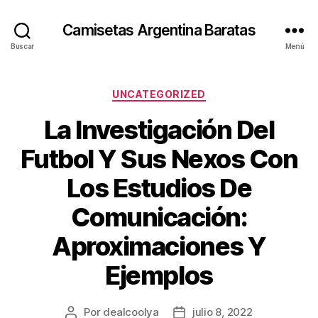
Camisetas Argentina Baratas
Buscar
Menú
Categorías
UNCATEGORIZED
La Investigación Del
Futbol Y Sus Nexos Con
Los Estudios De
Comunicación:
Aproximaciones Y
Ejemplos
Por
dealcoolya
julio 8, 2022
Autor
Fecha