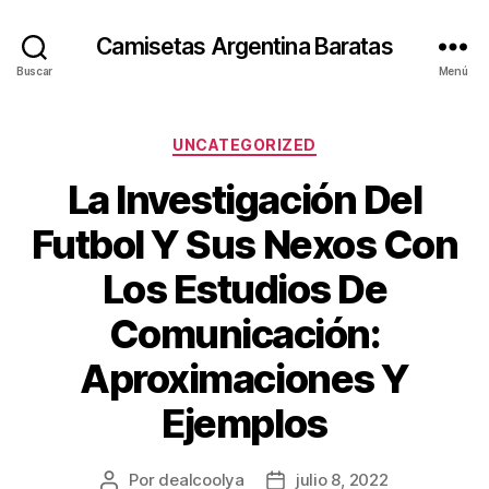
Camisetas Argentina Baratas
Buscar
Menú
Categorías
UNCATEGORIZED
La Investigación Del
Futbol Y Sus Nexos Con
Los Estudios De
Comunicación:
Aproximaciones Y
Ejemplos
Por
dealcoolya
julio 8, 2022
Autor
Fecha