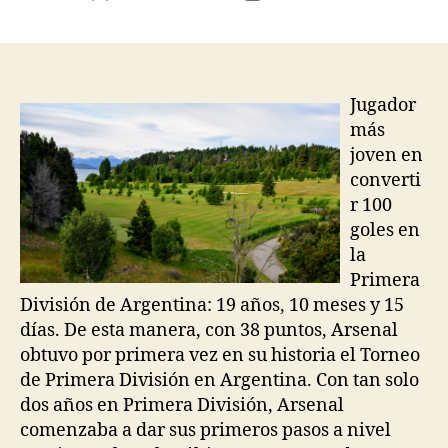
de
de
la
la
entrada
entrada
Jugador
más
joven en
converti
r 100
goles en
la
Primera
División de Argentina: 19 años, 10 meses y 15
días. De esta manera, con 38 puntos, Arsenal
obtuvo por primera vez en su historia el Torneo
de Primera División en Argentina. Con tan solo
dos años en Primera División, Arsenal
comenzaba a dar sus primeros pasos a nivel